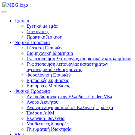
Σχετικά
Σχετικά με εμάς
Συνεργάτες
Πρακτική Άσκηση
Νομικά Πρόσωπα
Σύσταση Εταιριών
Βιομηχανική Ιδιοκτησία
Γνωστοποίηση λειτουργίας τουριστικών καταλυμάτων
Γνωστοποίηση λειτουργίας καταστημάτων
υγειονομικού ενδιαφέροντος
Φορολόγηση Εταιριών
Εμπορικές Συμβάσεις
Εμπορικές Μισθώσεις
Φυσικά Πρόσωπα
Άδεια διαμονής στην Ελλάδα – Golden Visa
Αγορά Ακινήτου
Άνοιγμα λογαριασμού σε Ελληνική Τράπεζα
Έκδοση ΑΦΜ
Ελληνική Ιθαγένεια
Μισθωτικές διαφορές
Πνευματική Ιδιοκτησία
Blog