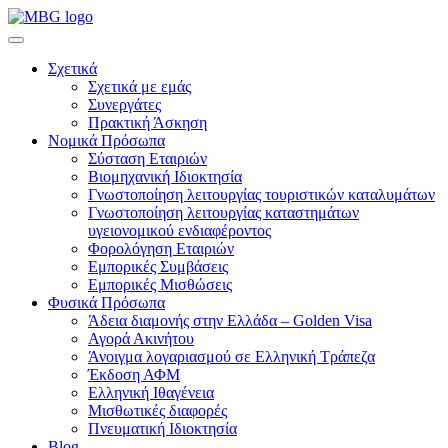
Σχετικά
Σχετικά με εμάς
Συνεργάτες
Πρακτική Άσκηση
Νομικά Πρόσωπα
Σύσταση Εταιριών
Βιομηχανική Ιδιοκτησία
Γνωστοποίηση λειτουργίας τουριστικών καταλυμάτων
Γνωστοποίηση λειτουργίας καταστημάτων
υγειονομικού ενδιαφέροντος
Φορολόγηση Εταιριών
Εμπορικές Συμβάσεις
Εμπορικές Μισθώσεις
Φυσικά Πρόσωπα
Άδεια διαμονής στην Ελλάδα – Golden Visa
Αγορά Ακινήτου
Άνοιγμα λογαριασμού σε Ελληνική Τράπεζα
Έκδοση ΑΦΜ
Ελληνική Ιθαγένεια
Μισθωτικές διαφορές
Πνευματική Ιδιοκτησία
Blog