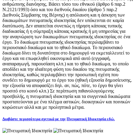
ανθρώπινης διανόησης. Βάσει τόσο του εθνικού (άρθρο 6 παρ.2
Ν.2121/1993) όσο και του διεθνούς δικαίου (άρθρο 5 παρ.2
Διεθνούς Σύμβασης της Βέρνης) η απόλαυση και η άσκηση των
δικαιωμάτων πνευματικής ιδιοκτησίας δεν υπόκεινται σε καμία
διατύπωση. Δεν απαιτείται συνεπώς η τήρηση κάποιας τυπικής
διαδικασίας ή η σύμπραξη κάποιας κρατικής ή μη υπηρεσίας για
την αναγνώριση των δικαιωμάτων πνευματικής ιδιοκτησίας σε ένα
έργο. Το δικαίωμα πνευματικής ιδιοκτησίας περιλαμβάνει το
περιουσιακό δικαίωμα και το ηθικό δικαίωμα. Το περιουσιακό
δικαίωμα δίνει τη δυνατότητα στο δημιουργό να εκμεταλλευτεί το
έργο και να επωφεληθεί οικονομικά από αυτό (εγγραφή,
αναπαραγωγή, παρουσίαση κλπ.) και το ηθικό δικαίωμα, το οποίο
αποδίδει και την ιδιαίτερη φύση του δικαίου της πνευματικής
ιδιοκτησίας, καθώς περιλαμβάνει την προσωπική σχέση που
συνδέει το δημιουργό με το έργο του (ηθική εξουσία δημοσίευσης,
την εξουσία να αποφασίζει δηλ. αν, πώς, πότε, το έργο θα γίνει
προσιτό στο κοινό κλπ.) Σε περίπτωση πιθανολογούμενης
προσβολής, η πνευματική ιδιοκτησία και τα συγγενικά δικαιώματα
προστατεύονται με ένα πλέγμα αστικών, διοικητικών και ποινικών
κυρώσεων αλλά και με προληπτικά μέτρα.
Διαβάστε περισσότερα σχετικά με την
Πνευματική Ιδιοκτησία εδώ.