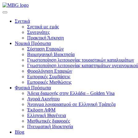
Σχετικά
Σχετικά με εμάς
Συνεργάτες
Πρακτική Άσκηση
Νομικά Πρόσωπα
Σύσταση Εταιριών
Βιομηχανική Ιδιοκτησία
Γνωστοποίηση λειτουργίας τουριστικών καταλυμάτων
Γνωστοποίηση λειτουργίας καταστημάτων υγειονομικού
Φορολόγηση Εταιριών
Εμπορικές Συμβάσεις
Εμπορικές Μισθώσεις
Φυσικά Πρόσωπα
Άδεια διαμονής στην Ελλάδα – Golden Visa
Αγορά Ακινήτου
Άνοιγμα λογαριασμού σε Ελληνική Τράπεζα
Έκδοση ΑΦΜ
Ελληνική Ιθαγένεια
Μισθωτικές διαφορές
Πνευματική Ιδιοκτησία
Blog