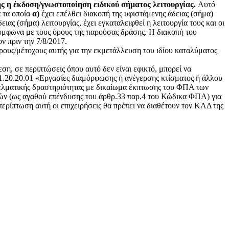
ς η έκδοση/γνωστοποίηση ειδικού σήματος λειτουργίας.
Αυτό
α τα οποία
α)
έχει επέλθει διακοπή της υφιστάμενης άδειας (σήμα)
ιας (σήμα) λειτουργίας, έχει εγκαταλειφθεί η λειτουργία τους και οι
ύμφωνα με τους όρους της παρούσας δράσης. Η διακοπή του
ν πριν την 7/8/2017.
ρους/μέτοχους αυτής για την εκμετάλλευση του ιδίου καταλύματος
εση, σε περιπτώσεις όπου αυτό δεν είναι εφικτό, μπορεί να
1.20.20.01 «Εργασίες διαμόρφωσης ή ανέγερσης κτίσματος ή άλλου
γελματικής δραστηριότητας με δικαίωμα έκπτωσης του ΦΠΑ των
υών (ως αγαθού επένδυσης του άρθρ.33 παρ.4 του Κώδικα ΦΠΑ) για
ρίπτωση αυτή οι επιχειρήσεις θα πρέπει να διαθέτουν τον ΚΑΔ της