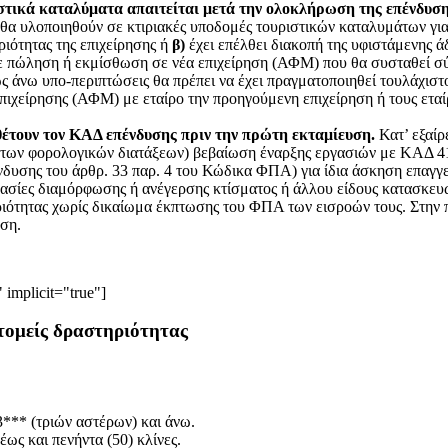
ιστικά καταλύματα απαιτείται μετά την ολοκλήρωση της επένδυση
υ θα υλοποιηθούν σε κτιριακές υποδομές τουριστικών καταλυμάτων γι
ιότητας της επιχείρησης ή
β)
έχει επέλθει διακοπή της υφιστάμενης άδε
 με πώληση ή εκμίσθωση σε νέα επιχείρηση (ΑΦΜ) που θα συσταθεί σ
ως άνω υπο-περιπτώσεις θα πρέπει να έχει πραγματοποιηθεί τουλάχιστο
επιχείρησης (ΑΦΜ) με εταίρο την προηγούμενη επιχείρηση ή τους εταί
αθέτουν τον ΚΑΔ επένδυσης πριν την πρώτη εκταμίευση.
Κατ’ εξαίρ
ει των φορολογικών διατάξεων) βεβαίωση έναρξης εργασιών με ΚΑΔ 4
νδυσης του άρθρ. 33 παρ. 4 του Κώδικα ΦΠΑ) για ίδια άσκηση επαγ
γασίες διαμόρφωσης ή ανέγερσης κτίσματος ή άλλου είδους κατασκε
ιότητας χωρίς δικαίωμα έκπτωσης του ΦΠΑ των εισροών τους. Στην πε
ηση.
 implicit="true"]
 τομείς δραστηριότητας
3*** (τριών αστέρων) και άνω.
έως και πενήντα (50) κλίνες.