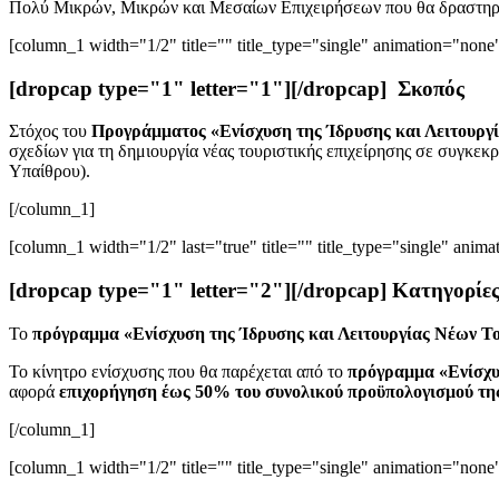
Πολύ Μικρών, Μικρών και Μεσαίων Επιχειρήσεων που θα δραστηριο
[column_1 width="1/2" title="" title_type="single" animation="none"
[dropcap type="1" letter="1"][/dropcap] Σκοπός
Στόχος του
Προγράμματος «Ενίσχυση της Ίδρυσης και Λειτουρ
σχεδίων για τη δημιουργία νέας τουριστικής επιχείρησης σε συγκεκ
Υπαίθρου).
[/column_1]
[column_1 width="1/2" last="true" title="" title_type="single" anima
[dropcap type="1" letter="2"][/dropcap] Κατηγορίε
Το
πρόγραμμα «Ενίσχυση της Ίδρυσης και Λειτουργίας Νέων 
Το κίνητρο ενίσχυσης που θα παρέχεται από το
πρόγραμμα «Ενίσχυ
αφορά
επιχορήγηση έως 50% του συνολικού προϋπολογισμού της
[/column_1]
[column_1 width="1/2" title="" title_type="single" animation="none"