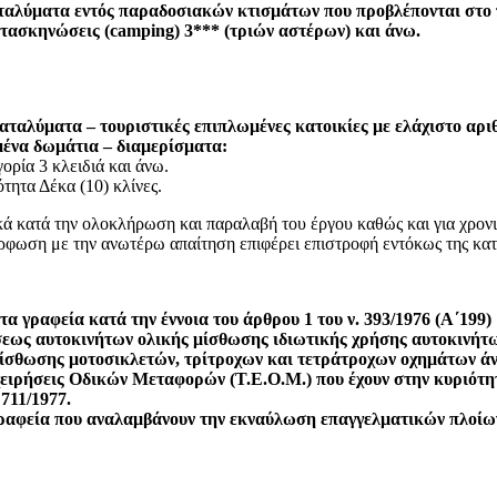
ταλύματα εντός παραδοσιακών κτισμάτων που προβλέπονται στο π
τασκηνώσεις (camping) 3*** (τριών αστέρων) και άνω.
αλύματα – τουριστικές επιπλωμένες κατοικίες με ελάχιστο αριθό
ένα δωμάτια – διαμερίσματα:
ορία 3 κλειδιά και άνω.
τητα Δέκα (10) κλίνες.
κά κατά την ολοκλήρωση και παραλαβή του έργου καθώς και για χρονικ
φωση με την ανωτέρω απαίτηση επιφέρει επιστροφή εντόκως της κα
τα γραφεία κατά την έννοια του άρθρου 1 του ν. 393/1976 (Α΄199)
σεως αυτοκινήτων ολικής μίσθωσης ιδιωτικής χρήσης αυτοκινήτω
ίσθωσης μοτοσικλετών, τρίτροχων και τετράτροχων οχημάτων άνω
ειρήσεις Οδικών Μεταφορών (Τ.Ε.Ο.Μ.) που έχουν στην κυριότητ
 711/1977.
ραφεία που αναλαμβάνουν την εκναύλωση επαγγελματικών πλοίω