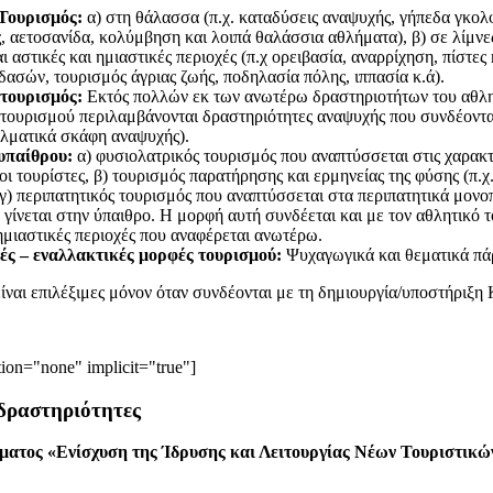
Τουρισμός:
α) στη θάλασσα (π.χ. καταδύσεις αναψυχής, γήπεδα γκολφ
, αετοσανίδα, κολύμβηση και λοιπά θαλάσσια αθλήματα), β) σε λίμνες – 
αι αστικές και ημιαστικές περιοχές (π.χ ορειβασία, αναρρίχηση, πίστ
δασών, τουρισμός άγριας ζωής, ποδηλασία πόλης, ιππασία κ.ά).
τουρισμός:
Εκτός πολλών εκ των ανωτέρω δραστηριοτήτων του αθλητ
τουρισμού περιλαμβάνονται δραστηριότητες αναψυχής που συνδέονται
λματικά σκάφη αναψυχής).
υπαίθρου:
α) φυσιολατρικός τουρισμός που αναπτύσσεται στις χαρακ
 οι τουρίστες, β) τουρισμός παρατήρησης και ερμηνείας της φύσης (π
 γ) περιπατητικός τουρισμός που αναπτύσσεται στα περιπατητικά μονοπ
 γίνεται στην ύπαιθρο. Η μορφή αυτή συνδέεται και με τον αθλητικό τ
 ημιαστικές περιοχές που αναφέρεται ανωτέρω.
κές – εναλλακτικές μορφές τουρισμού:
Ψυχαγωγικά και θεματικά πάρκ
είναι επιλέξιμες μόνον όταν συνδέονται με τη δημιουργία/υποστήρ
tion="none" implicit="true"]
 δραστηριότητες
ατος «Ενίσχυση της Ίδρυσης και Λειτουργίας Νέων Τουριστικ