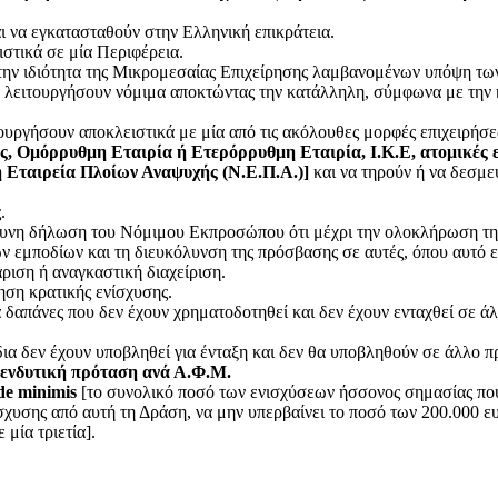
αι να εγκατασταθούν στην Ελληνική επικράτεια.
στικά σε μία Περιφέρεια.
την ιδιότητα της Μικρομεσαίας Επιχείρησης λαμβανομένων υπόψη των 
α λειτουργήσουν νόμιμα αποκτώντας την κατάλληλη, σύμφωνα με την 
τουργήσουν αποκλειστικά με μία από τις ακόλουθες μορφές επιχειρήσ
, Ομόρρυθμη Εταιρία ή Ετερόρρυθμη Εταιρία, Ι.Κ.Ε, ατομικές ε
ή Εταιρεία Πλοίων Αναψυχής (Ν.Ε.Π.Α.)]
και να τηρούν ή να δεσμε
.
υνη δήλωση του Νόμιμου Εκπροσώπου ότι μέχρι την ολοκλήρωση της 
ν εμποδίων και τη διευκόλυνση της πρόσβασης σε αυτές, όπου αυτό εί
ριση ή αναγκαστική διαχείριση.
ηση κρατικής ενίσχυσης.
δαπάνες που δεν έχουν χρηματοδοτηθεί και δεν έχουν ενταχθεί σε ά
ια δεν έχουν υποβληθεί για ένταξη και δεν θα υποβληθούν σε άλλο π
πενδυτική πρόταση ανά Α.Φ.Μ.
de minimis
[το συνολικό ποσό των ενισχύσεων ήσσονος σημασίας που 
σχυσης από αυτή τη Δράση, να μην υπερβαίνει το ποσό των 200.000 
μία τριετία].