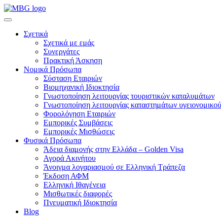
Σχετικά
Σχετικά με εμάς
Συνεργάτες
Πρακτική Άσκηση
Νομικά Πρόσωπα
Σύσταση Εταιριών
Βιομηχανική Ιδιοκτησία
Γνωστοποίηση λειτουργίας τουριστικών καταλυμάτων
Γνωστοποίηση λειτουργίας καταστημάτων υγειονομικού
Φορολόγηση Εταιριών
Εμπορικές Συμβάσεις
Εμπορικές Μισθώσεις
Φυσικά Πρόσωπα
Άδεια διαμονής στην Ελλάδα – Golden Visa
Αγορά Ακινήτου
Άνοιγμα λογαριασμού σε Ελληνική Τράπεζα
Έκδοση ΑΦΜ
Ελληνική Ιθαγένεια
Μισθωτικές διαφορές
Πνευματική Ιδιοκτησία
Blog