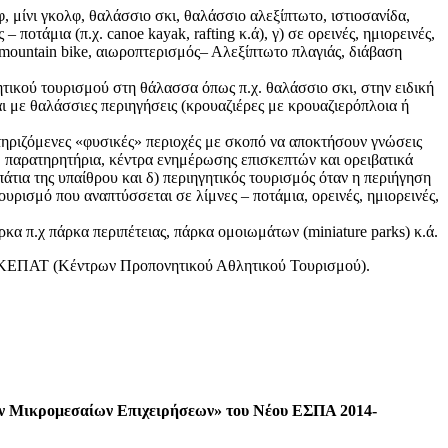
, μίνι γκολφ, θαλάσσιο σκι, θαλάσσιο αλεξίπτωτο, ιστιοσανίδα,
ποτάμια (π.χ. canoe kayak, rafting κ.ά), γ) σε ορεινές, ημιορεινές,
ες mountain bike, αιωροπτερισμός– Αλεξίπτωτο πλαγιάς, διάβαση
ικού τουρισμού στη θάλασσα όπως π.χ. θαλάσσιο σκι, στην ειδική
 με θαλάσσιες περιηγήσεις (κρουαζιέρες με κρουαζιερόπλοια ή
τηριζόμενες «φυσικές» περιοχές με σκοπό να αποκτήσουν γνώσεις
.χ. παρατηρητήρια, κέντρα ενημέρωσης επισκεπτών και ορειβατικά
άτια της υπαίθρου και δ) περιηγητικός τουρισμός όταν η περιήγηση
ουρισμό που αναπτύσσεται σε λίμνες – ποτάμια, ορεινές, ημιορεινές,
α π.χ πάρκα περιπέτειας, πάρκα ομοιωμάτων (miniature parks) κ.ά.
ιξη ΚΕΠΑΤ (Κέντρων Προπονητικού Αθλητικού Τουρισμού).
ών Μικρομεσαίων Επιχειρήσεων» του Νέου ΕΣΠΑ 2014-