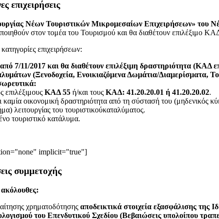
ες επιχειρήσεις
τουργίας Νέων Τουριστικών Μικρομεσαίων Επιχειρήσεων» του Ν
οποιηθούν στον τομέα του Τουρισμού και θα διαθέτουν επιλέξιμο ΚΑΔ
 κατηγορίες επιχειρήσεων:
από 7/11/2017
και θα διαθέτουν επιλέξιμη δραστηριότητα (ΚΑΔ ε
λυμάτων (Ξενοδοχεία, Ενοικιαζόμενα Δωμάτια/Διαμερίσματα, Του
 σωρευτικά:
ς επιλέξιμους
ΚΑΔ 55
ή/και τους
ΚΑΔ: 41.20.20.01 ή 41.20.20.02
.
ι καμία οικονομική δραστηριότητα από τη σύστασή του (μηδενικός κύ
ήμα) λειτουργίας του τουριστικούκαταλύματος.
ένο τουριστικό κατάλυμα.
tion="none" implicit="true"]
σεις συμμετοχής
 ακόλουθες:
 αίτησης χρηματοδότησης
αποδεικτικά στοιχεία εξασφάλισης της Ι
ολογισμού του Επενδυτικού Σχεδίου (Βεβαιώσεις υπολοίπου τρα