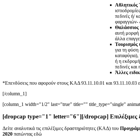
Αθλητικός 
ιστιοδρομίες
πεδινές ή/ κ
φαραγγιών- 
Θαλάσσιος 
αυτή μορφή 
άλλα επαγγε
Τουρισμός 
για τη φύση
καταφύγια),
ή η εκδρομή
πεδινές και
Άλλες ειδι
*Επενδύσεις που αφορούν στους ΚΑΔ 93.11.10.01 και 93.11.10.03 
[/column_1]
[column_1 width="1/2" last="true" title="" title_type="single" anima
[dropcap type="1" letter="6"][/dropcap] Επιλέξιμες
Δείτε αναλυτικά τις επιλέξιμες δραστηριότητες (ΚΑΔ) του
Προγράμμ
2020
πατώντας εδώ