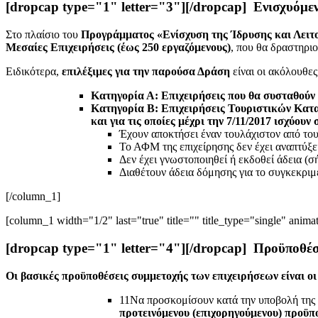
[dropcap type="1" letter="3"][/dropcap] Ενισχυόμεν
Στο πλαίσιο του
Προγράμματος «Ενίσχυση της Ίδρυσης και Λει
Μεσαίες Επιχειρήσεις (έως 250 εργαζόμενους)
, που θα δραστηρι
Ειδικότερα,
επιλέξιμες για την παρούσα Δράση
είναι οι ακόλουθες
Κατηγορία Α:
Επιχειρήσεις που θα συσταθούν 
Κατηγορία Β:
Επιχειρήσεις Τουριστικών Κατα
και για τις οποίες μέχρι την 7/11/2017 ισχύουν
Έχουν αποκτήσει έναν τουλάχιστον από του
Το ΑΦΜ της επιχείρησης δεν έχει αναπτύξε
Δεν έχει γνωστοποιηθεί ή εκδοθεί άδεια (σ
Διαθέτουν άδεια δόμησης για το συγκεκριμ
[/column_1]
[column_1 width="1/2" last="true" title="" title_type="single" anima
[dropcap type="1" letter="4"][/dropcap] Προϋποθέ
Οι βασικές προϋποθέσεις συμμετοχής των επιχειρήσεων είναι οι
1
1
Να προσκομίσουν κατά την υποβολή της
προτεινόμενου (επιχορηγούμενου) προϋπ