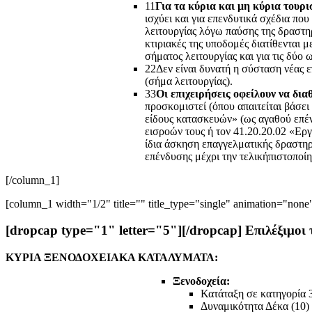
1
1
Για τα κύρια και μη κύρια τουρ
ισχύει και για επενδυτικά σχέδια πο
λειτουργίας λόγω παύσης της δραστηρ
κτιριακές της υποδομές διατίθενται
σήματος λειτουργίας και για τις δύο 
2
2
Δεν είναι δυνατή η σύσταση νέας 
(σήμα λειτουργίας).
3
3
Οι επιχειρήσεις οφείλουν να δι
προσκομιστεί (όπου απαιτείται βάσ
είδους κατασκευών» (ως αγαθού επέ
εισροών τους ή τον 41.20.20.02 «Ερ
ίδια άσκηση επαγγελματικής δραστηρ
επένδυσης μέχρι την τελικήπιστοποί
[/column_1]
[column_1 width="1/2" title="" title_type="single" animation="none"
[dropcap type="1" letter="5"][/dropcap] Επιλέξιμoι
ΚΥΡΙΑ ΞΕΝΟΔΟΧΕΙΑΚΑ ΚΑΤΑΛΥΜΑΤΑ:
Ξενοδοχεία:
Κατάταξη σε κατηγορία 
Δυναμικότητα Δέκα (10) 