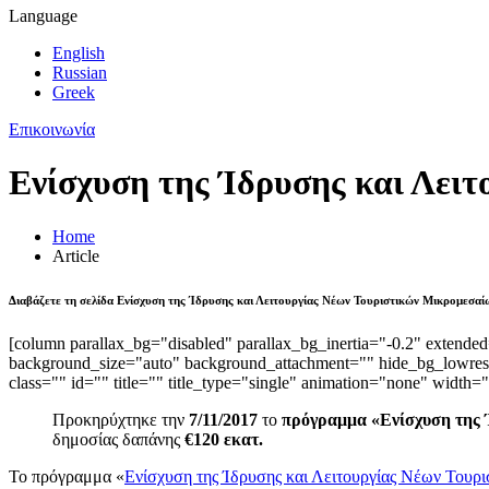
Language
English
Russian
Greek
Επικοινωνία
Ενίσχυση της Ίδρυσης και Λει
Home
Article
Διαβάζετε τη σελίδα Ενίσχυση της Ίδρυσης και Λειτουργίας Νέων Τουριστικών Μικρομεσαί
[column parallax_bg="disabled" parallax_bg_inertia="-0.2" exten
background_size="auto" background_attachment="" hide_bg_lowres=
class="" id="" title="" title_type="single" animation="none" width="
Προκηρύχτηκε την
7/11/2017
το
πρόγραμμα «Ενίσχυση της 
δημοσίας δαπάνης
€120 εκατ.
Το πρόγραμμα «
Ενίσχυση της Ίδρυσης και Λειτουργίας Νέων Τουρ