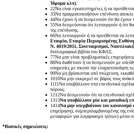
Ίδρυμα κλπ)
.
2
2
Να είναι εγκατεστημένες ή να προτίθεντ
3
3
Να πραγματοποιήσουν επένδυση αποκλει
4
4
Να έχουν ή να δεσμευτούν ότι θα έχουν 
5
5
Να δεσμεύονται ότι λειτουργούν ή ότι θ
της επένδυσης.
6
6
Να λειτουργούν ή να προτίθενται να λει
Εταιρία, Εταιρία Περιορισμένης Ευθύνης
Ν. 4019/2011, Συνεταιρισμοί, Ναυτιλιακ
διπλογραφικά βιβλία του ΚΦΑΣ.
7
7
Να μην είναι προβληματικές επιχειρήσεις
8
8
Να διαθέτουν ή να δεσμευτούν με υπεύθ
υπηρεσίες με σκοπό την ελαχιστοποίηση τω
9
9
Να μη βρίσκονται υπό πτώχευση, εκκαθά
10
10
Να μην εκκρεμεί σε βάρος τους ανάκτ
11
11
Να υποβάλλουν στα επενδυτικά σχέδια 
πόρους.
12
12
Να δεσμευτούν ότι τα επενδυτικά σχέδ
13
13
Να υποβάλλουν μία και μοναδική ε
14
14
Να μην υπερβαίνουν τον κανονισμό 
επιχείρηση), συμπεριλαμβανομένης της ενί
μεταφορών για λογαριασμό τρίτων) μέσα σε 
*
Βασικές σημειώσεις: