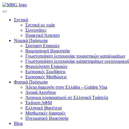
Σχετικά
Σχετικά με εμάς
Συνεργάτες
Πρακτική Άσκηση
Νομικά Πρόσωπα
Σύσταση Εταιριών
Βιομηχανική Ιδιοκτησία
Γνωστοποίηση λειτουργίας τουριστικών καταλυμάτων
Γνωστοποίηση λειτουργίας καταστημάτων υγειονομικού
Φορολόγηση Εταιριών
Εμπορικές Συμβάσεις
Εμπορικές Μισθώσεις
Φυσικά Πρόσωπα
Άδεια διαμονής στην Ελλάδα – Golden Visa
Αγορά Ακινήτου
Άνοιγμα λογαριασμού σε Ελληνική Τράπεζα
Έκδοση ΑΦΜ
Ελληνική Ιθαγένεια
Μισθωτικές διαφορές
Πνευματική Ιδιοκτησία
Blog