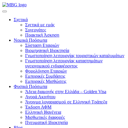
Σχετικά
Σχετικά με εμάς
Συνεργάτες
Πρακτική Άσκηση
Νομικά Πρόσωπα
Σύσταση Εταιριών
Βιομηχανική Ιδιοκτησία
Γνωστοποίηση λειτουργίας τουριστικών καταλυμάτων
Γνωστοποίηση λειτουργίας καταστημάτων
υγειονομικού ενδιαφέροντος
Φορολόγηση Εταιριών
Εμπορικές Συμβάσεις
Εμπορικές Μισθώσεις
Φυσικά Πρόσωπα
Άδεια διαμονής στην Ελλάδα – Golden Visa
Αγορά Ακινήτου
Άνοιγμα λογαριασμού σε Ελληνική Τράπεζα
Έκδοση ΑΦΜ
Ελληνική Ιθαγένεια
Μισθωτικές διαφορές
Πνευματική Ιδιοκτησία
Blog