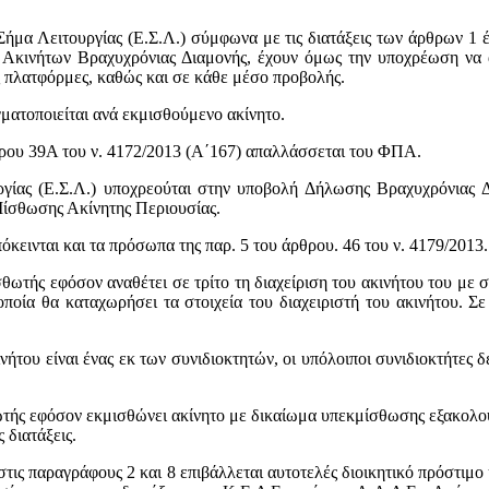
ό Σήμα Λειτουργίας (Ε.Σ.Λ.) σύμφωνα με τις διατάξεις των άρθρων 1 έ
 Ακινήτων Βραχυχρόνιας Διαμονής, έχουν όμως την υποχρέωση να α
ς πλατφόρμες, καθώς και σε κάθε μέσο προβολής.
ατοποιείται ανά εκμισθούμενο ακίνητο.
ρθρου 39Α του ν. 4172/2013 (Α΄167) απαλλάσσεται του ΦΠΑ.
ουργίας (Ε.Σ.Λ.) υποχρεούται στην υποβολή Δήλωσης Βραχυχρόνιας 
Μίσθωσης Ακίνητης Περιουσίας.
εινται και τα πρόσωπα της παρ. 5 του άρθρου. 46 του ν. 4179/2013.
ισθωτής εφόσον αναθέτει σε τρίτο τη διαχείριση του ακινήτου του 
ία θα καταχωρήσει τα στοιχεία του διαχειριστή του ακινήτου. Σε π
ακινήτου είναι ένας εκ των συνιδιοκτητών, οι υπόλοιποι συνιδιοκτήτ
σθωτής εφόσον εκμισθώνει ακίνητο με δικαίωμα υπεκμίσθωσης εξακο
 διατάξεις.
ις παραγράφους 2 και 8 επιβάλλεται αυτοτελές διοικητικό πρόστιμο ύ