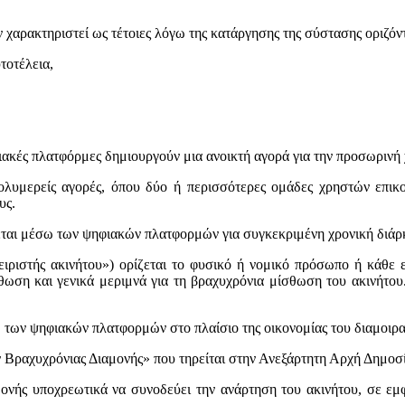
 χαρακτηριστεί ως τέτοιες λόγω της κατάργησης της σύστασης οριζόντ
τοτέλεια,
ιακές πλατφόρμες δημιουργούν μια ανοικτή αγορά για την προσωρινή
 πολυμερείς αγορές, όπου δύο ή περισσότερες ομάδες χρηστών επικ
υς.
ται μέσω των ψηφιακών πλατφορμών για συγκεκριμένη χρονική διάρκε
ειριστής ακινήτου») ορίζεται το φυσικό ή νομικό πρόσωπο ή κάθε 
ση και γενικά μεριμνά για τη βραχυχρόνια μίσθωση του ακινήτου. Δ
 των ψηφιακών πλατφορμών στο πλαίσιο της οικονομίας του διαμοιρα
ων Βραχυχρόνιας Διαμονής» που τηρείται στην Ανεξάρτητη Αρχή Δημο
ής υποχρεωτικά να συνοδεύει την ανάρτηση του ακινήτου, σε εμφ