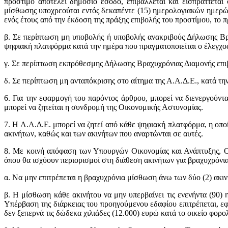
πρόστιμο αποτελεί δημόσιο έσοδο, επιβάλλεται και εισπράττεται
μίσθωσης υποχρεούται εντός δεκαπέντε (15) ημερολογιακών ημερώ
ενός έτους από την έκδοση της πράξης επιβολής του προστίμου, το 
β. Σε περίπτωση μη υποβολής ή υποβολής ανακριβούς Δήλωσης Βρα
ψηφιακή πλατφόρμα κατά την ημέρα που πραγματοποιείται ο έλεγχο
γ. Σε περίπτωση εκπρόθεσμης Δήλωσης Βραχυχρόνιας Διαμονής επιβ
δ. Σε περίπτωση μη ανταπόκρισης στο αίτημα της Α.Α.Δ.Ε., κατά την
6. Για την εφαρμογή του παρόντος άρθρου, μπορεί να διενεργούντ
μπορεί να ζητείται η συνδρομή της Οικονομικής Αστυνομίας.
7. Η Α.Α.Δ.Ε. μπορεί να ζητεί από κάθε ψηφιακή πλατφόρμα, η οποί
ακινήτων, καθώς και των ακινήτων που αναρτώνται σε αυτές.
8. Με κοινή απόφαση των Υπουργών Οικονομίας και Ανάπτυξης, Οικ
όπου θα ισχύουν περιορισμοί στη διάθεση ακινήτων για βραχυχρόνι
α. Να μην επιτρέπεται η βραχυχρόνια μίσθωση άνω των δύο (2) ακι
β. Η μίσθωση κάθε ακινήτου να μην υπερβαίνει τις ενενήντα (90) 
Υπέρβαση της διάρκειας του προηγούμενου εδαφίου επιτρέπεται, ε
δεν ξεπερνά τις δώδεκα χιλιάδες (12.000) ευρώ κατά το οικείο φορο