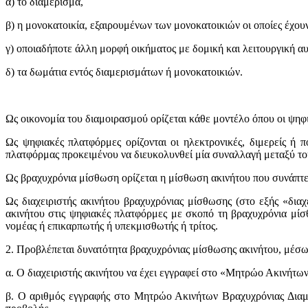
α) το διαμέρισμα,
β) η μονοκατοικία, εξαιρουμένων των μονοκατοικιών οι οποίες έχουν
γ) οποιαδήποτε άλλη μορφή οικήματος με δομική και λειτουργική αυ
δ) τα δωμάτια εντός διαμερισμάτων ή μονοκατοικιών.
Ως οικονομία του διαμοιρασμού ορίζεται κάθε μοντέλο όπου οι ψηφ
Ως ψηφιακές πλατφόρμες ορίζονται οι ηλεκτρονικές, διμερείς ή
πλατφόρμας προκειμένου να διευκολυνθεί μία συναλλαγή μεταξύ το
Ως βραχυχρόνια μίσθωση ορίζεται η μίσθωση ακινήτου που συνάπτε
Ως διαχειριστής ακινήτου βραχυχρόνιας μίσθωσης (στο εξής «διαχ
ακινήτου στις ψηφιακές πλατφόρμες με σκοπό τη βραχυχρόνια μίσθω
νομέας ή επικαρπωτής ή υπεκμισθωτής ή τρίτος.
2. Προβλέπεται δυνατότητα βραχυχρόνιας μίσθωσης ακινήτου, μέσω
α. Ο διαχειριστής ακινήτου να έχει εγγραφεί στο «Μητρώο Ακινήτ
β.
O
αριθμός εγγραφής στο Μητρώο Ακινήτων Βραχυχρόνιας Διαμον