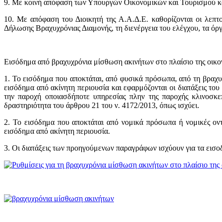
9. Με κοινή απόφαση των Υπουργών Οικονομικών και Τουρισμού και 
10. Με απόφαση του Διοικητή της Α.Α.Δ.Ε. καθορίζονται οι λεπτ
Δήλωσης Βραχυχρόνιας Διαμονής, τη διενέργεια του ελέγχου, τα όρ
Εισόδημα από βραχυχρόνια μίσθωση ακινήτων στο πλαίσιο της οικ
1. Το εισόδημα που αποκτάται, από φυσικά πρόσωπα, από τη βραχυχ
εισόδημα από ακίνητη περιουσία και εφαρμόζονται οι διατάξεις το
την παροχή οποιασδήποτε υπηρεσίας πλην της παροχής κλινοσκε
δραστηριότητα του άρθρου 21 του ν. 4172/2013, όπως ισχύει.
2. Το εισόδημα που αποκτάται από νομικά πρόσωπα ή νομικές οντ
εισόδημα από ακίνητη περιουσία.
3. Οι διατάξεις των προηγούμενων παραγράφων ισχύουν για τα εισοδ