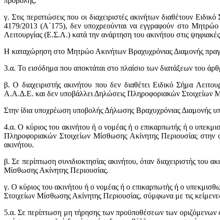
προβολής.
γ. Στις περιπτώσεις που οι διαχειριστές ακινήτων διαθέτουν Ειδικ
4179/2013 (Α΄175), δεν υποχρεούνται να εγγραφούν στο Μητρώο
Λειτουργίας (Ε.Σ.Λ.) κατά την ανάρτηση του ακινήτου στις ψηφιακέ
Η καταχώρηση στο Μητρώο Ακινήτων Βραχυχρόνιας Διαμονής πραγμ
3.α. Το εισόδημα που αποκτάται στο πλαίσιο των διατάξεων του ά
β. Ο διαχειριστής ακινήτου που δεν διαθέτει Ειδικό Σήμα Λειτ
Α.Α.Δ.Ε. και δεν υποβάλλει Δηλώσεις Πληροφοριακών Στοιχείων 
Στην ίδια υποχρέωση υποβολής Δήλωσης Βραχυχρόνιας Διαμονής υπόκ
4.α. Ο κύριος του ακινήτου ή ο νομέας ή ο επικαρπωτής ή ο υπεκμ
Πληροφοριακών Στοιχείων Μίσθωσης Ακίνητης Περιουσίας στην οπο
ακινήτου.
β. Σε περίπτωση συνιδιοκτησίας ακινήτου, όταν διαχειριστής του 
Μίσθωσης Ακίνητης Περιουσίας.
γ. Ο κύριος του ακινήτου ή ο νομέας ή ο επικαρπωτής ή ο υπεκμι
Στοιχείων Μίσθωσης Ακίνητης Περιουσίας, σύμφωνα με τις κείμενες
5.α. Σε περίπτωση μη τήρησης των προϋποθέσεων των οριζόμενων στ