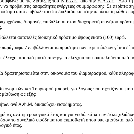
 σύμφωνα με τις διατάξεις του Κ.Ε.Δ.Ε. από την Α.Α.Δ.Ε.. Από τη
ν να προβεί στις απαραίτητες ενέργειες συμμόρφωσης. Σε περίπτωση
πρόστιμο αυτό επιβάλλεται στο διπλάσιο και στην περίπτωση κάθε επό
χυχρόνιας Διαμονής επιβάλλεται στον διαχειριστή ακινήτου πρόστιμ
ς.
άλλεται αυτοτελές διοικητικό πρόστιμο ύψους εκατό (100) ευρώ.
 παράγραφο 7 επιβάλλονται τα πρόστιμα των περιπτώσεων γ΄ και δ΄ τη
αι έλεγχοι και από μικτά συνεργεία ελέγχου που αποτελούνται από 
α δραστηριοποιείται στην οικονομία του διαμοιρασμού, κάθε πληροφο
ονομικών και Τουρισμού μπορεί, για λόγους που σχετίζονται με τη
α μίσθωση ως εξής:
νήτων ανά Α.Φ.Μ. δικαιούχου εισοδήματος.
ημέρες ανά ημερολογιακό έτος και για νησιά κάτω των δέκα χιλιάδων
φόσον το συνολικό εισόδημα του εκμισθωτή ή του υπεκμισθωτή, από
λογικό έτος.