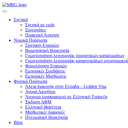
Σχετικά
Σχετικά με εμάς
Συνεργάτες
Πρακτική Άσκηση
Νομικά Πρόσωπα
Σύσταση Εταιριών
Βιομηχανική Ιδιοκτησία
Γνωστοποίηση λειτουργίας τουριστικών καταλυμάτων
Γνωστοποίηση λειτουργίας καταστημάτων υγειονομικού
Φορολόγηση Εταιριών
Εμπορικές Συμβάσεις
Εμπορικές Μισθώσεις
Φυσικά Πρόσωπα
Άδεια διαμονής στην Ελλάδα – Golden Visa
Αγορά Ακινήτου
Άνοιγμα λογαριασμού σε Ελληνική Τράπεζα
Έκδοση ΑΦΜ
Ελληνική Ιθαγένεια
Μισθωτικές διαφορές
Πνευματική Ιδιοκτησία
Blog