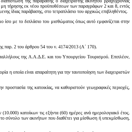
 διαπίστωση της παράβασης ο διαχειριστής ακινήτου βραχυχρόνιας
 μη τήρησης εκ νέου προϋποθέσεων των παραγράφων 2 και 8, εντός
μενης ίδιας παράβασης, στο τετραπλάσιο του αρχικώς επιβληθέντος.
ο ίσο με το διπλάσιο του μισθώματος όπως αυτό εμφανίζεται στην
ς παρ. 2 του άρθρου 54 του ν. 4174/2013 (Α΄ 170).
υπαλλήλους της Α.Α.Δ.Ε. και του Υπουργείου Τουρισμού. Επιπλέον,
ρία η οποία είναι απαραίτητη για την ταυτοποίηση των διαχειριστών
ν προστασία της κατοικίας, να καθοριστούν γεωγραφικές περιοχές,
 (10.000) κατοίκων τις εξήντα (60) ημέρες ανά ημερολογιακό έτος.
 το σύνολο των ακινήτων που διαθέτει για μίσθωση ή υπεκμίσθωση,