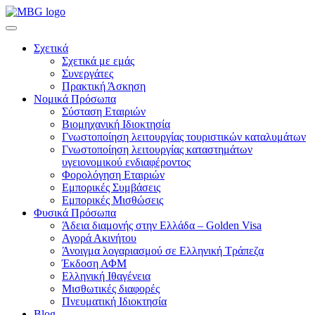
Σχετικά
Σχετικά με εμάς
Συνεργάτες
Πρακτική Άσκηση
Νομικά Πρόσωπα
Σύσταση Εταιριών
Βιομηχανική Ιδιοκτησία
Γνωστοποίηση λειτουργίας τουριστικών καταλυμάτων
Γνωστοποίηση λειτουργίας καταστημάτων
υγειονομικού ενδιαφέροντος
Φορολόγηση Εταιριών
Εμπορικές Συμβάσεις
Εμπορικές Μισθώσεις
Φυσικά Πρόσωπα
Άδεια διαμονής στην Ελλάδα – Golden Visa
Αγορά Ακινήτου
Άνοιγμα λογαριασμού σε Ελληνική Τράπεζα
Έκδοση ΑΦΜ
Ελληνική Ιθαγένεια
Μισθωτικές διαφορές
Πνευματική Ιδιοκτησία
Blog