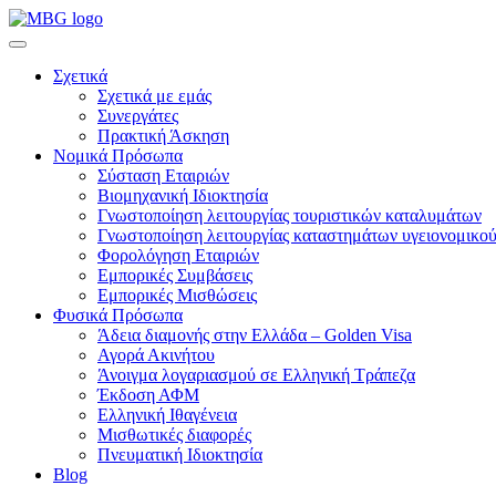
Σχετικά
Σχετικά με εμάς
Συνεργάτες
Πρακτική Άσκηση
Νομικά Πρόσωπα
Σύσταση Εταιριών
Βιομηχανική Ιδιοκτησία
Γνωστοποίηση λειτουργίας τουριστικών καταλυμάτων
Γνωστοποίηση λειτουργίας καταστημάτων υγειονομικού
Φορολόγηση Εταιριών
Εμπορικές Συμβάσεις
Εμπορικές Μισθώσεις
Φυσικά Πρόσωπα
Άδεια διαμονής στην Ελλάδα – Golden Visa
Αγορά Ακινήτου
Άνοιγμα λογαριασμού σε Ελληνική Τράπεζα
Έκδοση ΑΦΜ
Ελληνική Ιθαγένεια
Μισθωτικές διαφορές
Πνευματική Ιδιοκτησία
Blog