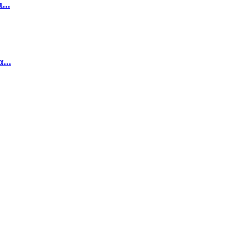
...
...