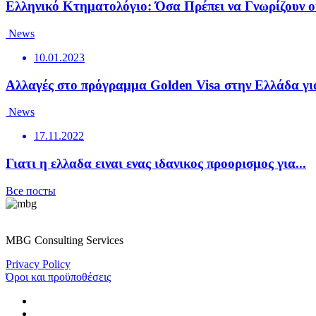
Ελληνικό Κτηματολόγιο: Όσα Πρέπει να Γνωρίζουν οι
News
10.01.2023
Αλλαγές στο πρόγραμμα Golden Visa στην Ελλάδα για
News
17.11.2022
Γιατι η ελλαδα ειναι ενας ιδανικος προορισμος για...
Все посты
MBG Consulting Services
Privacy Policy
Όροι και προϋποθέσεις