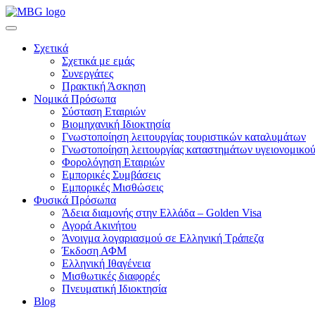
Σχετικά
Σχετικά με εμάς
Συνεργάτες
Πρακτική Άσκηση
Νομικά Πρόσωπα
Σύσταση Εταιριών
Βιομηχανική Ιδιοκτησία
Γνωστοποίηση λειτουργίας τουριστικών καταλυμάτων
Γνωστοποίηση λειτουργίας καταστημάτων υγειονομικού
Φορολόγηση Εταιριών
Εμπορικές Συμβάσεις
Εμπορικές Μισθώσεις
Φυσικά Πρόσωπα
Άδεια διαμονής στην Ελλάδα – Golden Visa
Αγορά Ακινήτου
Άνοιγμα λογαριασμού σε Ελληνική Τράπεζα
Έκδοση ΑΦΜ
Ελληνική Ιθαγένεια
Μισθωτικές διαφορές
Πνευματική Ιδιοκτησία
Blog