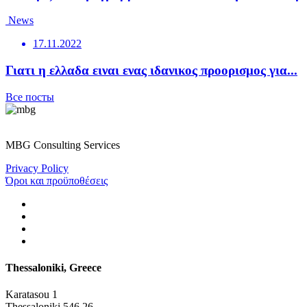
News
17.11.2022
Γιατι η ελλαδα ειναι ενας ιδανικος προορισμος για...
Все посты
MBG Consulting Services
Privacy Policy
Όροι και προϋποθέσεις
Thessaloniki, Greece
Karatasou 1
Thessaloniki 546 26