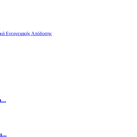
...
...