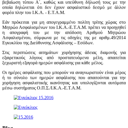
βεβαίωση τύπου Α΄, καθώς και υπεύθυνη δήλωσή τους με την
οποία δηλώνεται ότι δεν έχουν ασφαλιστικό δεσμό με άλλον
φορέα πλην του Ι.Κ.Α. - Ε.Τ.Α.Μ.
Εάν πρόκειται για μη απογεγραμμένο πολίτη τρίτης χώρας στο
Μητρώο Ασφαλισμένων του Ι.Κ.Α.-Ε.Τ.Α.Μ. πρέπει να προηγηθεί
η απογραφή του με την απόδοση Αριθμού Μητρώου
Ασφαλισμένου, σύμφωνα με τις οδηγίες της με αριθμ.49/2014
Εγκυκλίου της Διεύθυνσης Ασφάλισης – Εσόδων.
Στις περιπτώσεις αιτημάτων χορήγησης άδειας διαμονής για
εξαιρετικούς λόγους από προστατευόμενα μέλη, απαιτείται
ξεχωριστή εξαγορά ημερών ασφάλισης για κάθε μέλος.
Οι ημέρες ασφάλισης που μπορούν να αναγνωριστούν είναι μέρος
ή το σύνολο των ημερών ασφάλισης που απαιτούνται για την
χορήγηση ασφαλιστικής ικανότητας και υπολογίζονται αυτόματα
μέσω συστήματος Ο.Π.Σ./Ι.Κ.Α.-Ε.Τ.Α.Μ.