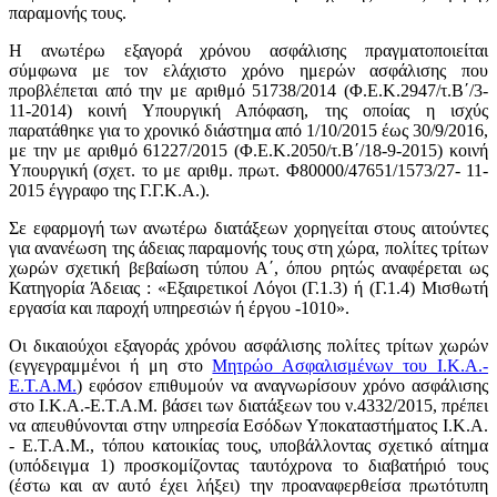
παραμονής τους.
Η ανωτέρω εξαγορά χρόνου ασφάλισης πραγματοποιείται
σύμφωνα με τον ελάχιστο χρόνο ημερών ασφάλισης που
προβλέπεται από την με αριθμό 51738/2014 (Φ.Ε.Κ.2947/τ.Β΄/3-
11-2014) κοινή Υπουργική Απόφαση, της οποίας η ισχύς
παρατάθηκε για το χρονικό διάστημα από 1/10/2015 έως 30/9/2016,
με την με αριθμό 61227/2015 (Φ.Ε.Κ.2050/τ.Β΄/18-9-2015) κοινή
Υπουργική (σχετ. το με αριθμ. πρωτ. Φ80000/47651/1573/27- 11-
2015 έγγραφο της Γ.Γ.Κ.Α.).
Σε εφαρμογή των ανωτέρω διατάξεων χορηγείται στους αιτούντες
για ανανέωση της άδειας παραμονής τους στη χώρα, πολίτες τρίτων
χωρών σχετική βεβαίωση τύπου Α΄, όπου ρητώς αναφέρεται ως
Κατηγορία Άδειας : «Εξαιρετικοί Λόγοι (Γ.1.3) ή (Γ.1.4) Μισθωτή
εργασία και παροχή υπηρεσιών ή έργου -1010».
Οι δικαιούχοι εξαγοράς χρόνου ασφάλισης πολίτες τρίτων χωρών
(εγγεγραμμένοι ή μη στο
Μητρώο Ασφαλισμένων του Ι.Κ.Α.-
Ε.Τ.Α.Μ.
) εφόσον επιθυμούν να αναγνωρίσουν χρόνο ασφάλισης
στο Ι.Κ.Α.-Ε.Τ.Α.Μ. βάσει των διατάξεων του ν.4332/2015, πρέπει
να απευθύνονται στην υπηρεσία Εσόδων Υποκαταστήματος Ι.Κ.Α.
- Ε.Τ.Α.Μ., τόπου κατοικίας τους, υποβάλλοντας σχετικό αίτημα
(υπόδειγμα 1) προσκομίζοντας ταυτόχρονα το διαβατήριό τους
(έστω και αν αυτό έχει λήξει) την προαναφερθείσα πρωτότυπη