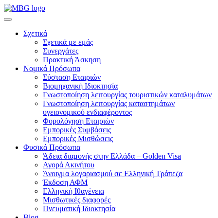
Σχετικά
Σχετικά με εμάς
Συνεργάτες
Πρακτική Άσκηση
Νομικά Πρόσωπα
Σύσταση Εταιριών
Βιομηχανική Ιδιοκτησία
Γνωστοποίηση λειτουργίας τουριστικών καταλυμάτων
Γνωστοποίηση λειτουργίας καταστημάτων
υγειονομικού ενδιαφέροντος
Φορολόγηση Εταιριών
Εμπορικές Συμβάσεις
Εμπορικές Μισθώσεις
Φυσικά Πρόσωπα
Άδεια διαμονής στην Ελλάδα – Golden Visa
Αγορά Ακινήτου
Άνοιγμα λογαριασμού σε Ελληνική Τράπεζα
Έκδοση ΑΦΜ
Ελληνική Ιθαγένεια
Μισθωτικές διαφορές
Πνευματική Ιδιοκτησία
Blog