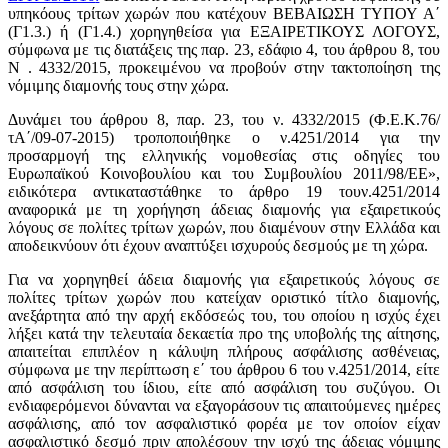
υπηκόους τρίτων χωρών που κατέχουν ΒΕΒΑΙΩΣΗ ΤΥΠΟΥ Α΄
(Γ1.3.) ή (Γ1.4.) χορηγηθείσα για ΕΞΑΙΡΕΤΙΚΟΥΣ ΛΟΓΟΥΣ,
σύμφωνα με τις διατάξεις της παρ. 23, εδάφιο 4, του άρθρου 8, του
N
. 4332/2015, προκειμένου να προβούν στην τακτοποίηση της
νόμιμης διαμονής τους στην χώρα.
Δυνάμει του άρθρου 8, παρ. 23, του ν. 4332/2015 (Φ.Ε.Κ.76/
τΑ΄/09-07-2015) τροποποιήθηκε ο ν.4251/2014 για την
προσαρμογή της ελληνικής νομοθεσίας στις οδηγίες του
Ευρωπαϊκού Κοινοβουλίου και του Συμβουλίου 2011/98/ΕΕ»,
ειδικότερα αντικαταστάθηκε το άρθρο 19 τουν.4251/2014
αναφορικά με τη χορήγηση άδειας διαμονής για εξαιρετικούς
λόγους σε πολίτες τρίτων χωρών, που διαμένουν στην Ελλάδα και
αποδεικνύουν ότι έχουν αναπτύξει ισχυρούς δεσμούς με τη χώρα.
Για να χορηγηθεί άδεια διαμονής για εξαιρετικούς λόγους σε
πολίτες τρίτων χωρών που κατείχαν οριστικό τίτλο διαμονής,
ανεξάρτητα από την αρχή εκδόσεώς του, του οποίου η ισχύς έχει
λήξει κατά την τελευταία δεκαετία προ της υποβολής της αίτησης,
απαιτείται επιπλέον η κάλυψη πλήρους ασφάλισης ασθένειας,
σύμφωνα με την περίπτωση ε΄ του άρθρου 6 του ν.4251/2014, είτε
από ασφάλιση του ίδιου, είτε από ασφάλιση του συζύγου. Οι
ενδιαφερόμενοι δύνανται να εξαγοράσουν τις απαιτούμενες ημέρες
ασφάλισης, από τον ασφαλιστικό φορέα με τον οποίον είχαν
ασφαλιστικό δεσμό πριν απολέσουν την ισχύ της άδειας νόμιμης