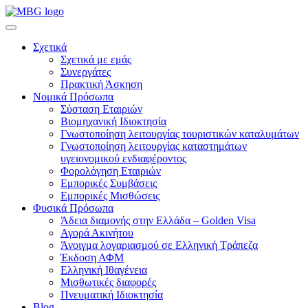
Σχετικά
Σχετικά με εμάς
Συνεργάτες
Πρακτική Άσκηση
Νομικά Πρόσωπα
Σύσταση Εταιριών
Βιομηχανική Ιδιοκτησία
Γνωστοποίηση λειτουργίας τουριστικών καταλυμάτων
Γνωστοποίηση λειτουργίας καταστημάτων
υγειονομικού ενδιαφέροντος
Φορολόγηση Εταιριών
Εμπορικές Συμβάσεις
Εμπορικές Μισθώσεις
Φυσικά Πρόσωπα
Άδεια διαμονής στην Ελλάδα – Golden Visa
Αγορά Ακινήτου
Άνοιγμα λογαριασμού σε Ελληνική Τράπεζα
Έκδοση ΑΦΜ
Ελληνική Ιθαγένεια
Μισθωτικές διαφορές
Πνευματική Ιδιοκτησία
Blog