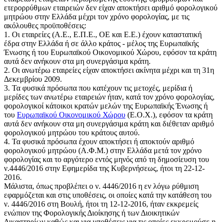
ετερορρύθμων εταιρειών δεν είχαν αποκτήσει αριθμό φορολογικού
μητρώου στην Ελλάδα μέχρι τον χρόνο φορολογίας, με τις
ακόλουθες προϋποθέσεις:
1. Οι εταιρείες (Α.Ε., Ε.Π.Ε., ΟΕ και Ε.Ε.) έχουν καταστατική
έδρα στην Ελλάδα ή σε άλλο κράτος - μέλος της Ευρωπαϊκής
Ένωσης ή του Ευρωπαϊκού Οικονομικού Χώρου, εφόσον τα κράτη
αυτά δεν ανήκουν στα μη συνεργάσιμα κράτη.
2. Οι ανωτέρω εταιρείες είχαν αποκτήσει ακίνητα μέχρι και τη 31η
Δεκεμβρίου 2009.
3. Τα φυσικά πρόσωπα που κατέχουν τις μετοχές, μερίδια ή
μερίδες των ανωτέρω εταιρειών ήταν, κατά τον χρόνο φορολογίας,
φορολογικοί κάτοικοι κρατών μελών της Ευρωπαϊκής Ένωσης ή
του
Ευρωπαϊκού Οικονομικού Χώρου
(Ε.Ο.Χ.), εφόσον τα κράτη
αυτά δεν ανήκουν στα μη συνεργάσιμα κράτη και διέθεταν αριθμό
φορολογικού μητρώου του κράτους αυτού.
4. Τα φυσικά πρόσωπα έχουν αποκτήσει ή αποκτούν αριθμό
φορολογικού μητρώου (Α.Φ.Μ.) στην Ελλάδα μετά τον χρόνο
φορολογίας και το αργότερο εντός μηνός από τη δημοσίευση του
ν.4446/2016 στην Εφημερίδα της Κυβερνήσεως, ήτοι τη 22-12-
2016.
Μάλιστα, όπως προβλέπει ο ν. 4446/2016 η εν λόγω ρύθμιση
εφαρμόζεται και στις υποθέσεις, οι οποίες κατά την κατάθεση του
ν. 4446/2016 στη Βουλή, ήτοι τη 12-12-2016, ήταν εκκρεμείς
ενώπιον της Φορολογικής Διοίκησης ή των Διοικητικών
Δικαστηρίων καθώς και για υποθέσεις για τις οποίες εκκρεμούσε η