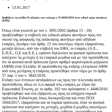
13.01.2017
Διαβάζετε τη σελίδα Οι αλλαγές που επέφερε ο Ν.4446/2016 στον ειδικό φόρο ακινήτων
(ΕΦΑ)
Όπως είναι γνωστό με τον ν. 3091/2002 (άρθρα 15 - 18)
προβλέφθηκε η επιβολή του ειδικού φόρου ακινήτων προς τον
σκοπό της αποφυγής της απόκτησης ακινήτων από offshore
εταιρίες. Δυνάμει του άρθρ. 15 του ανωτέρω νόμου εξαιρούνται,
μεταξύ άλλων, από την επιβολή του ΕΦΑ, οι εταιρίες (Α.Ε.,
Ε.Π.Ε., Ο,Ε και Ε.Ε.), εφόσον δηλώνουν τα φυσικά πρόσωπα που
κατέχουν τις μετοχές ή τα εταιρικά μερίδια και με την προϋπόθεση
ότι τα φυσικά αυτά πρόσωπα έχουν αριθμό φορολογικού μητρώου
(ΑΦΜ) στην Ελλάδα. Η προϋπόθεση της κτήσης ελληνικού ΑΦΜ
από τους μετόχους ή εταίρους προστέθηκε στον νόμο με το άρθρ.
57 παρ. 1 του ν. 3842/2010.
Ενόψει των έντονων αντιδράσεων ως προς την τελευταία αυτή
προϋπόθεση, ιδίως σε ό,τι αφορά στις εταιρίες με έδρα την
Ευρωπαϊκή Ένωση, με το αρθρ. 102 του πρόσφατου ν. 4446/2016
προβλέφθηκε και νέα εξαίρεση ως προς τα υπόχρεα νομικά
πρόσωπα. Ειδικότερα, όπως διευκρινίζεται και στην ΠΟΛ
1004/2017, εξαιρούνται και τα νομικά πρόσωπα, όταν τα φυσικά
πρόσωπα που κατέχουν τις μετοχές, μερίδια ή μερίδες ανωνύμων
εταιρειών, εταιρειών περιορισμένης ευθύνης, ομορρύθμων και