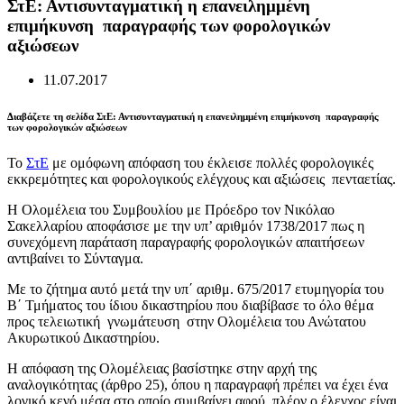
ΣτΕ: Αντισυνταγματική η επανειλημμένη
επιμήκυνση παραγραφής των φορολογικών
αξιώσεων
11.07.2017
Διαβάζετε τη σελίδα ΣτΕ: Αντισυνταγματική η επανειλημμένη επιμήκυνση παραγραφής
των φορολογικών αξιώσεων
Το
ΣτΕ
με ομόφωνη απόφαση του έκλεισε πολλές φορολογικές
εκκρεμότητες και φορολογικούς ελέγχους και αξιώσεις πενταετίας.
Η Ολομέλεια του Συμβουλίου με Πρόεδρο τον Νικόλαο
Σακελλαρίου αποφάσισε με την υπ’ αριθμόν 1738/2017 πως η
συνεχόμενη παράταση παραγραφής φορολογικών απαιτήσεων
αντιβαίνει το Σύνταγμα.
Με το ζήτημα αυτό μετά την υπ΄ αριθμ. 675/2017 ετυμηγορία του
Β΄ Τμήματος του ίδιου δικαστηρίου που διαβίβασε το όλο θέμα
προς τελειωτική γνωμάτευση στην Ολομέλεια του Ανώτατου
Ακυρωτικού Δικαστηρίου.
Η απόφαση της Ολομέλειας βασίστηκε στην αρχή της
αναλογικότητας (άρθρο 25), όπου η παραγραφή πρέπει να έχει ένα
λογικό κενό μέσα στο οποίο συμβαίνει αφού πλέον ο έλεγχος είναι