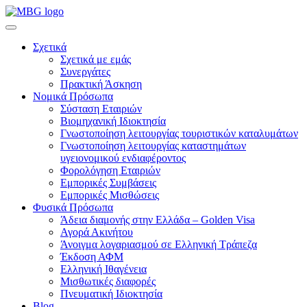
Σχετικά
Σχετικά με εμάς
Συνεργάτες
Πρακτική Άσκηση
Νομικά Πρόσωπα
Σύσταση Εταιριών
Βιομηχανική Ιδιοκτησία
Γνωστοποίηση λειτουργίας τουριστικών καταλυμάτων
Γνωστοποίηση λειτουργίας καταστημάτων
υγειονομικού ενδιαφέροντος
Φορολόγηση Εταιριών
Εμπορικές Συμβάσεις
Εμπορικές Μισθώσεις
Φυσικά Πρόσωπα
Άδεια διαμονής στην Ελλάδα – Golden Visa
Αγορά Ακινήτου
Άνοιγμα λογαριασμού σε Ελληνική Τράπεζα
Έκδοση ΑΦΜ
Ελληνική Ιθαγένεια
Μισθωτικές διαφορές
Πνευματική Ιδιοκτησία
Blog