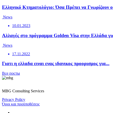
Ελληνικό Κτηματολόγιο: Όσα Πρέπει να Γνωρίζουν οι
News
10.01.2023
Αλλαγές στο πρόγραμμα Golden Visa στην Ελλάδα για
News
17.11.2022
Γιατι η ελλαδα ειναι ενας ιδανικος προορισμος για...
Все посты
MBG Consulting Services
Privacy Policy
Όροι και προϋποθέσεις