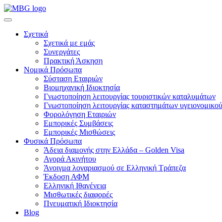
Σχετικά
Σχετικά με εμάς
Συνεργάτες
Πρακτική Άσκηση
Νομικά Πρόσωπα
Σύσταση Εταιριών
Βιομηχανική Ιδιοκτησία
Γνωστοποίηση λειτουργίας τουριστικών καταλυμάτων
Γνωστοποίηση λειτουργίας καταστημάτων υγειονομικού
Φορολόγηση Εταιριών
Εμπορικές Συμβάσεις
Εμπορικές Μισθώσεις
Φυσικά Πρόσωπα
Άδεια διαμονής στην Ελλάδα – Golden Visa
Αγορά Ακινήτου
Άνοιγμα λογαριασμού σε Ελληνική Τράπεζα
Έκδοση ΑΦΜ
Ελληνική Ιθαγένεια
Μισθωτικές διαφορές
Πνευματική Ιδιοκτησία
Blog