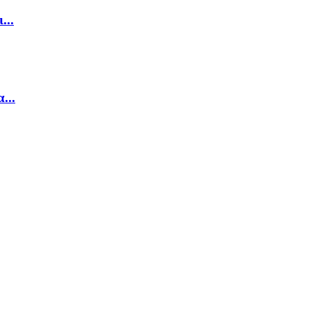
...
...