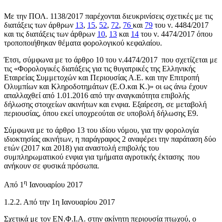
Με την ΠΟΛ. 1138/2017 παρέχονται διευκρινίσεις σχετικές με τις
διατάξεις των άρθρων
13
,
15
,
52
,
72
,
76
και
79
του ν. 4484/2017
και τις διατάξεις των άρθρων
10
,
13
και
14
του ν. 4474/2017 όπου
τροποποιήθηκαν θέματα φορολογικού κεφαλαίου.
Έτσι, σύμφωνα με το άρθρο 10 του ν.4474/2017 που σχετίζεται με
τις «Φορολογικές διατάξεις για τις θυγατρικές της Ελληνικής
Εταιρείας Συμμετοχών και Περιουσίας Α.Ε. και την Επιτροπή
Ολυμπίων και Κληροδοτημάτων (Ε.Ο.και Κ.)» οι ως άνω έχουν
απαλλαχθεί από 1.01.2016 από την αναγκαιότητα επιβολής
δήλωσης στοιχείων ακινήτων και ενφια. Εξαίρεση, σε μεταβολή
περιουσίας, όπου εκεί υποχρεούται σε υποβολή δήλωσης Ε9.
Σύμφωνα με το άρθρο 13 του ιδίου νόμου, για την φορολογία
ιδιοκτησίας ακινήτων, η παράγραφος 2 αναφέρει την παράταση δύο
ετών (2017 και 2018) για αναστολή επιβολής του
συμπληρωματικού ενφια για τμήματα αγροτικής έκτασης που
ανήκουν σε φυσικά πρόσωπα.
η
Από 1
Ιανουαρίου 2017
1.2.2. Από την 1η Ιανουαρίου 2017
Σχετικά με τον ΕΝ.Φ.Ι.Α. στην ακίνητη περιουσία πτωχού, ο