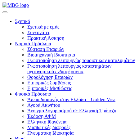
Σχετικά
Σχετικά με εμάς
Συνεργάτες
Πρακτική Άσκηση
Νομικά Πρόσωπα
Σύσταση Εταιριών
Βιομηχανική Ιδιοκτησία
Γνωστοποίηση λειτουργίας τουριστικών καταλυμάτων
Γνωστοποίηση λειτουργίας καταστημάτων
υγειονομικού ενδιαφέροντος
Φορολόγηση Εταιριών
Εμπορικές Συμβάσεις
Εμπορικές Μισθώσεις
Φυσικά Πρόσωπα
Άδεια διαμονής στην Ελλάδα – Golden Visa
Αγορά Ακινήτου
Άνοιγμα λογαριασμού σε Ελληνική Τράπεζα
Έκδοση ΑΦΜ
Ελληνική Ιθαγένεια
Μισθωτικές διαφορές
Πνευματική Ιδιοκτησία
Blog