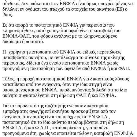
σύνδικος δεν υπόκειται στον ΕΝΦΙΑ είναι όμως υποχρεωμένος να
δηλώνει εν ονόματι του πτωχού τα στοιχεία του ακινήτου (Ε9) ο
ίδιος.
Σε ότι αφορά το πιστοποιητικό ΕΝΦΙΑ για περιουσία που
κληρονομήθηκε, αυτό χορηγείται αφού γίνει η καταβολή του
ΕΝΦΙΑ/ΦΑΠ, του φόρου ανάλογα με το κληρονομούμενο
δικαίωμα ή ποσοστό.
Η χορήγηση πιστοποιητικού ΕΝΦΙΑ σε ειδικές περιπτώσεις
μεταβίβασης ακινήτου, με αντάλλαγμα το σύνολο της ακίνητης
περιουσίας, δίδεται ένα ενιαίο πιστοποιητικό ΕΝΦΙΑ χωρίς
προηγούμενη τακτοποίηση των οφειλών από ΕΝΦΙΑ ή και ΦΑΠ.
Τέλος, η παροχή πιστοποιητικού ΕΝΦΙΑ για δικαστικούς λόγους
κατατίθεται από τον ενάγοντα, όταν την ίδια στιγμή είναι
υποκείμενος και σε ΕΝΦΙΑ, υποδεικνύοντας δηλαδή ότι το ίδιο
ακίνητο συγκαταλέγεται στη δήλωση ΦΑΠ ή και ΕΝΦΙΑ
.
Για το παραδεκτό της συζήτησης ενώπιον δικαστηρίου
εμπράγματης αγωγής επί ακινήτου προσκομίζεται από τον
ενάγοντα, όταν αυτός είναι και υπόχρεος σε ΕΝ.Φ.Ι.Α.,
πιστοποιητικό ότι το ίδιο ακίνητο περιλαμβάνεται στη δήλωση
ΕΝ.Φ.Ι.Α. ή και Φ.Α.Π., κατά περίπτωση, για τα πέντε
προηγούμενα έτη, χωρίς να απαιτείται πλέον η καταβολή ΕΝ.Φ.Ι.Α.