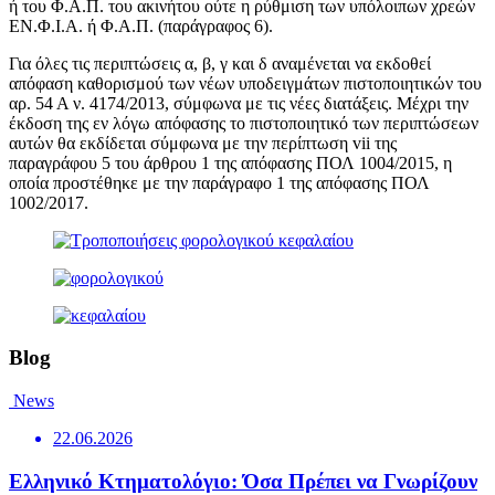
ή του Φ.Α.Π. του ακινήτου ούτε η ρύθμιση των υπόλοιπων χρεών
ΕΝ.Φ.Ι.Α. ή Φ.Α.Π. (παράγραφος 6).
Για όλες τις περιπτώσεις α, β, γ και δ αναμένεται να εκδοθεί
απόφαση καθορισμού των νέων υποδειγμάτων πιστοποιητικών του
αρ. 54 Α ν. 4174/2013, σύμφωνα με τις νέες διατάξεις. Μέχρι την
έκδοση της εν λόγω απόφασης το πιστοποιητικό των περιπτώσεων
αυτών θα εκδίδεται σύμφωνα με την περίπτωση vii της
παραγράφου 5 του άρθρου 1 της απόφασης ΠΟΛ 1004/2015, η
οποία προστέθηκε με την παράγραφο 1 της απόφασης ΠΟΛ
1002/2017.
Blog
News
22.06.2026
Ελληνικό Κτηματολόγιο: Όσα Πρέπει να Γνωρίζουν