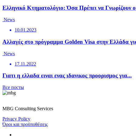
Ελληνικό Κτηματολόγιο: Όσα Πρέπει να Γνωρίζουν οι
News
10.01.2023
Αλλαγές στο πρόγραμμα Golden Visa στην Ελλάδα για
News
17.11.2022
Γιατι η ελλαδα ειναι ενας ιδανικος προορισμος για...
Все посты
MBG Consulting Services
Privacy Policy
Όροι και προϋποθέσεις