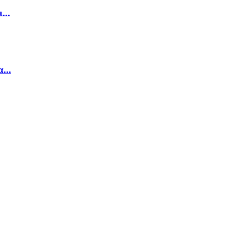
...
...