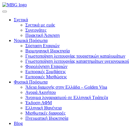
Σχετικά
Σχετικά με εμάς
Συνεργάτες
Πρακτική Άσκηση
Νομικά Πρόσωπα
Σύσταση Εταιριών
Βιομηχανική Ιδιοκτησία
Γνωστοποίηση λειτουργίας τουριστικών καταλυμάτων
Γνωστοποίηση λειτουργίας καταστημάτων υγειονομικού
Φορολόγηση Εταιριών
Εμπορικές Συμβάσεις
Εμπορικές Μισθώσεις
Φυσικά Πρόσωπα
Άδεια διαμονής στην Ελλάδα – Golden Visa
Αγορά Ακινήτου
Άνοιγμα λογαριασμού σε Ελληνική Τράπεζα
Έκδοση ΑΦΜ
Ελληνική Ιθαγένεια
Μισθωτικές διαφορές
Πνευματική Ιδιοκτησία
Blog