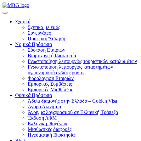
Σχετικά
Σχετικά με εμάς
Συνεργάτες
Πρακτική Άσκηση
Νομικά Πρόσωπα
Σύσταση Εταιριών
Βιομηχανική Ιδιοκτησία
Γνωστοποίηση λειτουργίας τουριστικών καταλυμάτων
Γνωστοποίηση λειτουργίας καταστημάτων
υγειονομικού ενδιαφέροντος
Φορολόγηση Εταιριών
Εμπορικές Συμβάσεις
Εμπορικές Μισθώσεις
Φυσικά Πρόσωπα
Άδεια διαμονής στην Ελλάδα – Golden Visa
Αγορά Ακινήτου
Άνοιγμα λογαριασμού σε Ελληνική Τράπεζα
Έκδοση ΑΦΜ
Ελληνική Ιθαγένεια
Μισθωτικές διαφορές
Πνευματική Ιδιοκτησία
Blog