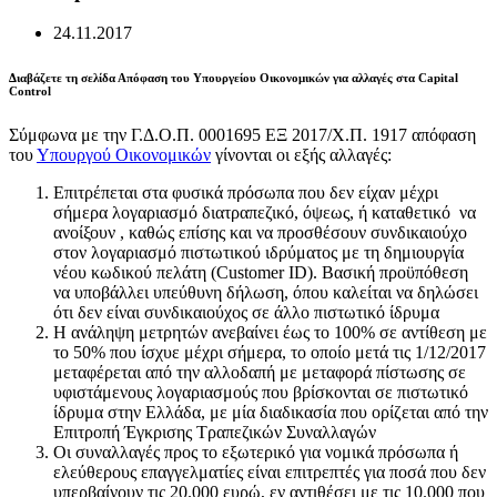
24.11.2017
Διαβάζετε τη σελίδα Απόφαση του Υπουργείου Οικονομικών για αλλαγές στα Capital
Control
Σύμφωνα με την Γ.Δ.Ο.Π. 0001695 ΕΞ 2017/Χ.Π. 1917 απόφαση
του
Υπουργού Οικονομικών
γίνονται οι εξής αλλαγές:
Επιτρέπεται στα φυσικά πρόσωπα που δεν είχαν μέχρι
σήμερα λογαριασμό διατραπεζικό, όψεως, ή καταθετικό να
ανοίξουν , καθώς επίσης και να προσθέσουν συνδικαιούχο
στον λογαριασμό πιστωτικού ιδρύματος με τη δημιουργία
νέου κωδικού πελάτη (Customer ID). Βασική προϋπόθεση
να υποβάλλει υπεύθυνη δήλωση, όπου καλείται να δηλώσει
ότι δεν είναι συνδικαιούχος σε άλλο πιστωτικό ίδρυμα
Η ανάληψη μετρητών ανεβαίνει έως το 100% σε αντίθεση με
το 50% που ίσχυε μέχρι σήμερα, το οποίο μετά τις 1/12/2017
μεταφέρεται από την αλλοδαπή με μεταφορά πίστωσης σε
υφιστάμενους λογαριασμούς που βρίσκονται σε πιστωτικό
ίδρυμα στην Ελλάδα, με μία διαδικασία που ορίζεται από την
Επιτροπή Έγκρισης Τραπεζικών Συναλλαγών
Οι συναλλαγές προς το εξωτερικό για νομικά πρόσωπα ή
ελεύθερους επαγγελματίες είναι επιτρεπτές για ποσά που δεν
υπερβαίνουν τις 20.000 ευρώ, εν αντιθέσει με τις 10.000 που