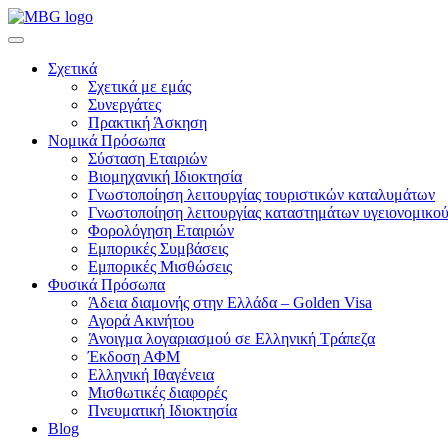
Σχετικά
Σχετικά με εμάς
Συνεργάτες
Πρακτική Άσκηση
Νομικά Πρόσωπα
Σύσταση Εταιριών
Βιομηχανική Ιδιοκτησία
Γνωστοποίηση λειτουργίας τουριστικών καταλυμάτων
Γνωστοποίηση λειτουργίας καταστημάτων υγειονομικού
Φορολόγηση Εταιριών
Εμπορικές Συμβάσεις
Εμπορικές Μισθώσεις
Φυσικά Πρόσωπα
Άδεια διαμονής στην Ελλάδα – Golden Visa
Αγορά Ακινήτου
Άνοιγμα λογαριασμού σε Ελληνική Τράπεζα
Έκδοση ΑΦΜ
Ελληνική Ιθαγένεια
Μισθωτικές διαφορές
Πνευματική Ιδιοκτησία
Blog