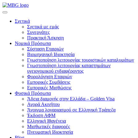
Σχετικά
Σχετικά με εμάς
Συνεργάτες
Πρακτική Άσκηση
Νομικά Πρόσωπα
Σύσταση Εταιριών
Βιομηχανική Ιδιοκτησία
Γνωστοποίηση λειτουργίας τουριστικών καταλυμάτων
Γνωστοποίηση λειτουργίας καταστημάτων
υγειονομικού ενδιαφέροντος
Φορολόγηση Εταιριών
Εμπορικές Συμβάσεις
Εμπορικές Μισθώσεις
Φυσικά Πρόσωπα
Άδεια διαμονής στην Ελλάδα – Golden Visa
Αγορά Ακινήτου
Άνοιγμα λογαριασμού σε Ελληνική Τράπεζα
Έκδοση ΑΦΜ
Ελληνική Ιθαγένεια
Μισθωτικές διαφορές
Πνευματική Ιδιοκτησία
Blog