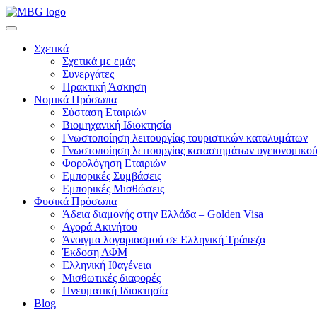
Σχετικά
Σχετικά με εμάς
Συνεργάτες
Πρακτική Άσκηση
Νομικά Πρόσωπα
Σύσταση Εταιριών
Βιομηχανική Ιδιοκτησία
Γνωστοποίηση λειτουργίας τουριστικών καταλυμάτων
Γνωστοποίηση λειτουργίας καταστημάτων υγειονομικού
Φορολόγηση Εταιριών
Εμπορικές Συμβάσεις
Εμπορικές Μισθώσεις
Φυσικά Πρόσωπα
Άδεια διαμονής στην Ελλάδα – Golden Visa
Αγορά Ακινήτου
Άνοιγμα λογαριασμού σε Ελληνική Τράπεζα
Έκδοση ΑΦΜ
Ελληνική Ιθαγένεια
Μισθωτικές διαφορές
Πνευματική Ιδιοκτησία
Blog