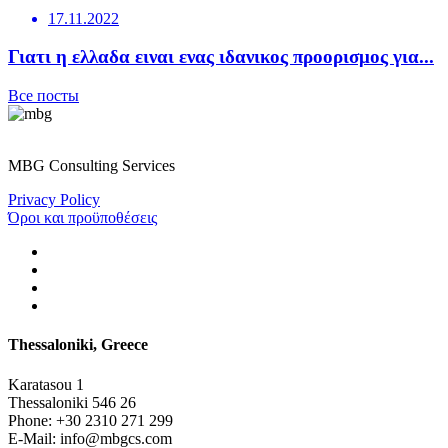
17.11.2022
Γιατι η ελλαδα ειναι ενας ιδανικος προορισμος για...
Все посты
MBG Consulting Services
Privacy Policy
Όροι και προϋποθέσεις
Thessaloniki, Greece
Karatasou 1
Thessaloniki 546 26
Phone:
+30 2310 271 299
E-Mail:
info@mbgcs.com