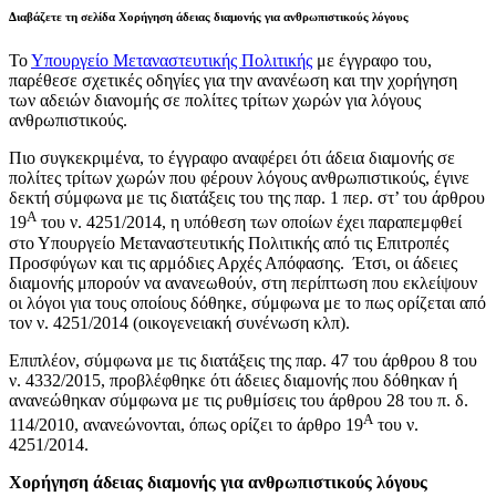
Διαβάζετε τη σελίδα Χορήγηση άδειας διαμονής για ανθρωπιστικούς λόγους
Το
Υπουργείο Μεταναστευτικής Πολιτικής
με έγγραφο του,
παρέθεσε σχετικές οδηγίες για την ανανέωση και την χορήγηση
των αδειών διανομής σε πολίτες τρίτων χωρών για λόγους
ανθρωπιστικούς.
Πιο συγκεκριμένα, το έγγραφο αναφέρει ότι άδεια διαμονής σε
πολίτες τρίτων χωρών που φέρουν λόγους ανθρωπιστικούς, έγινε
δεκτή σύμφωνα με τις διατάξεις του της παρ. 1 περ. στ’ του άρθρου
Α
19
του ν. 4251/2014, η υπόθεση των οποίων έχει παραπεμφθεί
στο Υπουργείο Μεταναστευτικής Πολιτικής από τις Επιτροπές
Προσφύγων και τις αρμόδιες Αρχές Απόφασης. Έτσι, οι άδειες
διαμονής μπορούν να ανανεωθούν, στη περίπτωση που εκλείψουν
οι λόγοι για τους οποίους δόθηκε, σύμφωνα με το πως ορίζεται από
τον ν. 4251/2014 (οικογενειακή συνένωση κλπ).
Επιπλέον, σύμφωνα με τις διατάξεις της παρ. 47 του άρθρου 8 του
ν. 4332/2015, προβλέφθηκε ότι άδειες διαμονής που δόθηκαν ή
ανανεώθηκαν σύμφωνα με τις ρυθμίσεις του άρθρου 28 του π. δ.
Α
114/2010, ανανεώνονται, όπως ορίζει το άρθρο 19
του ν.
4251/2014.
Χορήγηση άδειας διαμονής για ανθρωπιστικούς λόγους