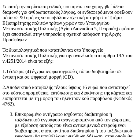
Σε αυτή την περίπτωση ειδικά, που πρέπει να χορηγηθεί άδεια
διαμονής για ανθρωπιστικούς λόγους, οι ενδιαφερόμενοι οφείλουν
μέσα σε 90 ημέρες να υποβάλουν σχετική αίτηση στο Τμήμα
Εξυπηρέτησης πολιτών τρίτων χωρών του Υπουργείου
Μεταναστευτικής Πολιτικής (Αγίου Διονυσίου 5, Πειραιάς) εφόσον
έχει αποσταλεί στην υπηρεσία η σχετική απόφαση της Αρχής
Προσφύγων.
Τα δικαιολογητικά που κατατίθενται στο Υπουργείο
Μεταναστευτικής Πολιτικής για την ανανέωση στο άρθρο 19Α του
ν.4251/2014 είναι τα εξής:
1.Τέσσερις (4) έγχρωμες φωτογραφίες τύπου διαβατηρίου σε
έντυπη και σε ψηφιακή μορφή (CD).
2.Αποδεικτικό καταβολής τέλους ύψους 16 ευρώ που αντιστοιχεί
στο κόστος προμήθειας, εκτύπωσης και διακίνησης της κάρτας και
εισπράττεται με τη μορφή του ηλεκτρονικού παραβόλου (Κωδικός
4762).
Επικυρωμένο αντίγραφο ισχύοντος διαβατηρίου ή
ταξιδιωτικού εγγράφου αναγνωρισμένου από την χώρα μας,
με εξαίρεση αυτούς που είναι αντικειμενικά στερούμενοι
διαβατηρίου, οπότε αντί του διαβατηρίου ή του ταξιδιωτικού
εγγράφου θα υποβάλλουν υπεύθυνη δήλωση, στην οποία θα