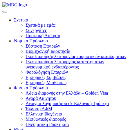
Σχετικά
Σχετικά με εμάς
Συνεργάτες
Πρακτική Άσκηση
Νομικά Πρόσωπα
Σύσταση Εταιριών
Βιομηχανική Ιδιοκτησία
Γνωστοποίηση λειτουργίας τουριστικών καταλυμάτων
Γνωστοποίηση λειτουργίας καταστημάτων
υγειονομικού ενδιαφέροντος
Φορολόγηση Εταιριών
Εμπορικές Συμβάσεις
Εμπορικές Μισθώσεις
Φυσικά Πρόσωπα
Άδεια διαμονής στην Ελλάδα – Golden Visa
Αγορά Ακινήτου
Άνοιγμα λογαριασμού σε Ελληνική Τράπεζα
Έκδοση ΑΦΜ
Ελληνική Ιθαγένεια
Μισθωτικές διαφορές
Πνευματική Ιδιοκτησία
Blog