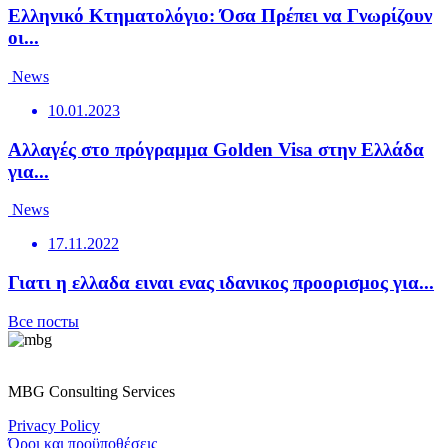
Ελληνικό Κτηματολόγιο: Όσα Πρέπει να Γνωρίζουν
οι...
News
10.01.2023
Αλλαγές στο πρόγραμμα Golden Visa στην Ελλάδα
για...
News
17.11.2022
Γιατι η ελλαδα ειναι ενας ιδανικος προορισμος για...
Все посты
MBG Consulting Services
Privacy Policy
Όροι και προϋποθέσεις