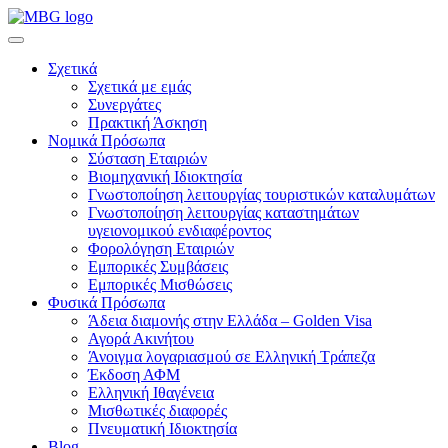
Σχετικά
Σχετικά με εμάς
Συνεργάτες
Πρακτική Άσκηση
Νομικά Πρόσωπα
Σύσταση Εταιριών
Βιομηχανική Ιδιοκτησία
Γνωστοποίηση λειτουργίας τουριστικών καταλυμάτων
Γνωστοποίηση λειτουργίας καταστημάτων
υγειονομικού ενδιαφέροντος
Φορολόγηση Εταιριών
Εμπορικές Συμβάσεις
Εμπορικές Μισθώσεις
Φυσικά Πρόσωπα
Άδεια διαμονής στην Ελλάδα – Golden Visa
Αγορά Ακινήτου
Άνοιγμα λογαριασμού σε Ελληνική Τράπεζα
Έκδοση ΑΦΜ
Ελληνική Ιθαγένεια
Μισθωτικές διαφορές
Πνευματική Ιδιοκτησία
Blog