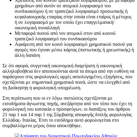
Χρεώσεις του κοινού τραπεζικού λογαριασμού, με μεταφορά
χρημάτων από αυτόν σε ατομικό λογαριασμό του
συνδικαιούχου ή σε τραπεζικό λογαριασμό προσωπικής ή
κεφαλαιουχικής εταιρίας στην οποία είναι εταίρος ή μέτοχος
ή σε λογαριασμό με τον οποίο έχει επαγγελματική/
οικονομική συναλλαγή
Μεταφορά ποσού από τον ατομικό στον από κοινού
τραπεζικό λογαριασμό του συνδικαιούχου
Αφαίρεση από τον κοινό λογαριασμό χρηματικού ποσού για
αγορές που έγιναν μέσω κάρτας (πιστωτικής ή χρεωστικής) ή
άλλη δαπάνη
Σε ότι αφορά, συγγενική οικονομική διαχείριση ή οικονομική
αλληλοβοήθεια δεν αποποιούνται αυτά τα άτομα από την ευθύνη να
παράσχουν στις φορολογικές αρχές αιτιολογημένες εξηγήσεις, που
σχετίζονται με σημαντικά χρηματικά ποσά, ώστε να ελεγχθεί από
τη Διοίκησηη η φορολογική υποχρέωση.
Στη περίπτωση που οι εν λόγω πιστώσεις σχετίζονται με
εισοδήματα άγνωστης πηγής, ανεξάρτητα από τον τόπο που έχει τη
φορολογική του κατοικία ο προσφεύγων, οι διατάξεις του άρθρου
21 παρ 1 και 14 παρ 1 της Σύμβασης αποφυγής διπλής φορολογίας
Ελλάδας- Ιταλίας. Έτσι το εισόδημα αυτό φορολογείται στο
συμβαλλόμενο μέρος όπου αποκτήθηκε.