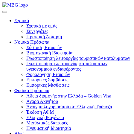
Σχετικά
Σχετικά με εμάς
Συνεργάτες
Πρακτική Άσκηση
Νομικά Πρόσωπα
Σύσταση Εταιριών
Βιομηχανική Ιδιοκτησία
Γνωστοποίηση λειτουργίας τουριστικών καταλυμάτων
Γνωστοποίηση λειτουργίας καταστημάτων
υγειονομικού ενδιαφέροντος
Φορολόγηση Εταιριών
Εμπορικές Συμβάσεις
Εμπορικές Μισθώσεις
Φυσικά Πρόσωπα
Άδεια διαμονής στην Ελλάδα – Golden Visa
Αγορά Ακινήτου
Άνοιγμα λογαριασμού σε Ελληνική Τράπεζα
Έκδοση ΑΦΜ
Ελληνική Ιθαγένεια
Μισθωτικές διαφορές
Πνευματική Ιδιοκτησία
Blog