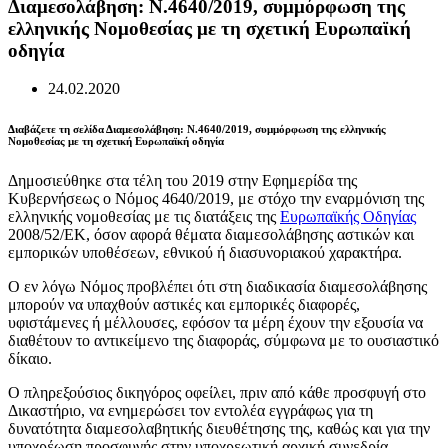
Διαμεσολάβηση: Ν.4640/2019, συμμόρφωση της
ελληνικής Νομοθεσίας με τη σχετική Ευρωπαϊκή
οδηγία
24.02.2020
Διαβάζετε τη σελίδα Διαμεσολάβηση: Ν.4640/2019, συμμόρφωση της ελληνικής
Νομοθεσίας με τη σχετική Ευρωπαϊκή οδηγία
Δημοσιεύθηκε στα τέλη του 2019 στην Εφημερίδα της
Κυβερνήσεως ο Νόμος 4640/2019, με στόχο την εναρμόνιση της
ελληνικής νομοθεσίας με τις διατάξεις της
Ευρωπαϊκής Οδηγίας
2008/52/ΕΚ, όσον αφορά θέματα διαμεσολάβησης αστικών και
εμπορικών υποθέσεων, εθνικού ή διασυνοριακού χαρακτήρα.
Ο εν λόγω Νόμος προβλέπει ότι στη διαδικασία διαμεσολάβησης
μπορούν να υπαχθούν αστικές και εμπορικές διαφορές,
υφιστάμενες ή μέλλουσες, εφόσον τα μέρη έχουν την εξουσία να
διαθέτουν το αντικείμενο της διαφοράς, σύμφωνα με το ουσιαστικό
δίκαιο.
Ο πληρεξούσιος δικηγόρος οφείλει, πριν από κάθε προσφυγή στο
Δικαστήριο, να ενημερώσει τον εντολέα εγγράφως για τη
δυνατότητα διαμεσολαβητικής διευθέτησης της, καθώς και για την
υποχρέωση προσφυγής στην υποχρεωτική αρχική συνεδρία.