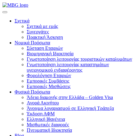
Σχετικά
Σχετικά με εμάς
Συνεργάτες
Πρακτική Άσκηση
Νομικά Πρόσωπα
Σύσταση Εταιριών
Βιομηχανική Ιδιοκτησία
Γνωστοποίηση λειτουργίας τουριστικών καταλυμάτων
Γνωστοποίηση λειτουργίας καταστημάτων
υγειονομικού ενδιαφέροντος
Φορολόγηση Εταιριών
Εμπορικές Συμβάσεις
Εμπορικές Μισθώσεις
Φυσικά Πρόσωπα
Άδεια διαμονής στην Ελλάδα – Golden Visa
Αγορά Ακινήτου
Άνοιγμα λογαριασμού σε Ελληνική Τράπεζα
Έκδοση ΑΦΜ
Ελληνική Ιθαγένεια
Μισθωτικές διαφορές
Πνευματική Ιδιοκτησία
Blog