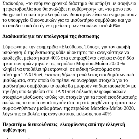
Σταϊκούρα, «το επόμενο χρονικό διάστημα θα υπάρξει με σαφήνεια
η πρωτοβουλία που θα αναλάβει η κυβέρνηση» και «το μόνο που
θα χρειαστεί από την πλευρά των ιδιοκτητών είναι να ενημερώσουν
το υπουργείο Οικονομικών για το μισθωτήριο συμβόλαιο και για
το αποδεικτικό ότι έγινε η μείωση των ενοικίων κατά 40%».
Διαδικασία για τον υπολογισμό της έκπτωσης
Σύμφωνα με την εφημερίδα «Ελεύθερος Τύπος», για τον ακριβή
υπολογισμό της έκπτωσης κάθε ιδιοκτήτης που αναγκάστηκε να
αποδεχθεί μείωση κατά 40% στα εισπραχθέντα ενοίκια ενός ή δύο
ή και των τριών μηνών της περιόδου Μαρτίου-Μαΐου 2020 θα
κληθεί να υποβάλει ηλεκτρονικά, σε ειδική πλατφόρμα στο
σύστημα ΤAXISnet, έκτακτη δήλωση απώλειας εισοδημάτων από
μισθώματα, στην οποία θα πρέπει να αναγράψει στοιχεία για το
μισθωτήριο συμβόλαιο τα οποία θα μπορούν να διασταυρωθούν με
την ήδη υποβληθείσα στο ΤΑXISnet δήλωση πληροφοριακών
στοιχείων μίσθωσης καθώς και στοιχεία για τα ποσά εισοδηματικής
απώλειας τα οποία αντιστοιχούν στα μη εισπραχθέντα τμήματα των
συμφωνηθέντων μισθωμάτων της περιόδου Μαρτίου-Μαΐου 2020,
λόγω της επιβολής της αναγκαστικής μείωσης του 40%.
Περαιτέρω διευκολύνσεις- ελαφρύνσεις από την ελληνική
κυβέρνηση