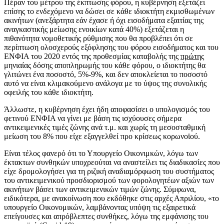
Πέραν του μέτρου της έκπτωσης φόρου, η κυβέρνηση εξετάζει
επίσης το ενδεχόμενο να δώσει σε κάθε ιδιοκτήτη εκμισθωμένων
ακινήτων (ανεξάρτητα εάν έχασε ή όχι εισοδήματα εξαιτίας της
αναγκαστικής μείωσης ενοικίων κατά 40%) εξετάζεται η
πιθανότητα νομοθετικής ρύθμισης που θα προβλέπει ότι σε
περίπτωση ολοσχερούς εξόφλησης του φόρου εισοδήματος και του
ΕΝΦΙΑ του 2020 εντός της προθεσμίας καταβολής της
πρώτης
μηνιαίας δόσης αποπληρωμής του κάθε φόρου, ο ιδιοκτήτης θα
γλιτώνει ένα ποσοστό, 5%-9%, και δεν αποκλείεται το ποσοστό
αυτό να είναι κλιμακούμενο ανάλογα με το ύψος της συνολικής
οφειλής του κάθε ιδιοκτήτη.
Άλλωστε, η κυβέρνηση έχει ήδη αποφασίσει ο υπολογισμός του
φετινού ΕΝΦΙΑ να γίνει με βάση τις ισχύουσες σήμερα
αντικειμενικές τιμές ζώνης ανά τ.μ. και χωρίς τη μεσοσταθμική
μείωση του 8% που είχε εξαγγελθεί προ κρίσεως κορωνοϊού.
Είναι τέλος φανερό ότι το Υπουργείο Οικονιμκών, λόγω των
έκτακτων συνθηκών υποχρεούται να αναστείλει τις διαδικασίες που
είχε δρομολογήσει για τη ριζική αναδιαμόρφωση του συστήματος
του αντικειμενικού προσδιορισμού των φορολογητέων αξιών των
ακινήτων βάσει των αντικειμενικών τιμών ζώνης. Σύμφωνα,
ειδικότερα, με ανακοίνωση που εκδόθηκε στις αρχές Απριλίου, «το
υπουργείο Οικονομικών, λαμβάνοντας υπόψη τις εξαιρετικά
επείγουσες και απρόβλεπτες συνθήκες, λόγω της εμφάνισης του