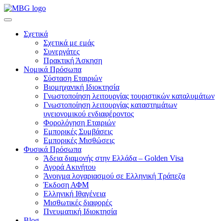
Σχετικά
Σχετικά με εμάς
Συνεργάτες
Πρακτική Άσκηση
Νομικά Πρόσωπα
Σύσταση Εταιριών
Βιομηχανική Ιδιοκτησία
Γνωστοποίηση λειτουργίας τουριστικών καταλυμάτων
Γνωστοποίηση λειτουργίας καταστημάτων
υγειονομικού ενδιαφέροντος
Φορολόγηση Εταιριών
Εμπορικές Συμβάσεις
Εμπορικές Μισθώσεις
Φυσικά Πρόσωπα
Άδεια διαμονής στην Ελλάδα – Golden Visa
Αγορά Ακινήτου
Άνοιγμα λογαριασμού σε Ελληνική Τράπεζα
Έκδοση ΑΦΜ
Ελληνική Ιθαγένεια
Μισθωτικές διαφορές
Πνευματική Ιδιοκτησία
Blog