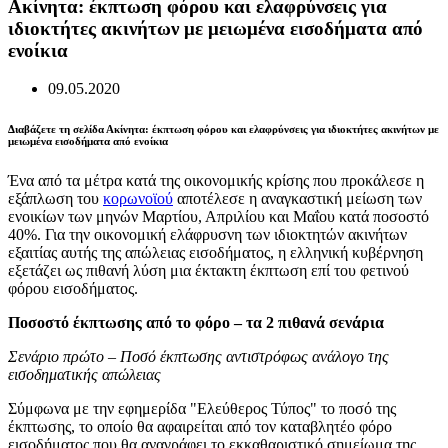
Ακίνητα: έκπτωση φόρου και ελαφρύνσεις για
ιδιοκτήτες ακινήτων με μειωμένα εισοδήματα από
ενοίκια
09.05.2020
Διαβάζετε τη σελίδα Ακίνητα: έκπτωση φόρου και ελαφρύνσεις για ιδιοκτήτες ακινήτων με
μειωμένα εισοδήματα από ενοίκια
Ένα από τα μέτρα κατά της οικονομικής κρίσης που προκάλεσε η
εξάπλωση του
κορωνοϊού
αποτέλεσε η αναγκαστική μείωση των
ενοικίων των μηνών Μαρτίου, Απριλίου και Μαΐου κατά ποσοστό
40%. Για την οικονομική ελάφρυσνη των ιδιοκτητών ακινήτων
εξαιτίας αυτής της απώλειας εισοδήματος, η ελληνική κυβέρνηση
εξετάζει ως πιθανή λύση μια έκτακτη έκπτωση επί του φετινού
φόρου εισοδήματος.
Ποσοστό έκπτωσης από το φόρο – τα 2 πιθανά σενάρια
Σενάριο πρώτο – Ποσό έκπτωσης αντιστρόφως ανάλογο της
εισοδηματικής απώλειας
Σύμφωνα με την εφημερίδα "Ελεύθερος Τύπος" το ποσό της
έκπτωσης, το οποίο θα αφαιρείται από τον καταβλητέο φόρο
εισοδήματος που θα αναγράφει το εκκαθαριστικό σημείωμα της