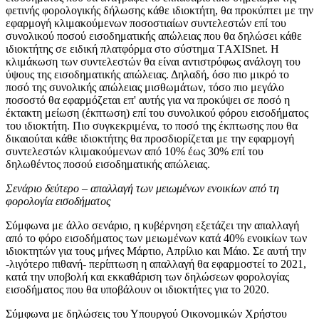
φετινής φορολογικής δήλωσης κάθε ιδιοκτήτη, θα προκύπτει με την
εφαρμογή κλιμακούμενων ποσοστιαίων συντελεστών επί του
συνολικού ποσού εισοδηματικής απώλειας που θα δηλώσει κάθε
ιδιοκτήτης σε ειδική πλατφόρμα στο σύστημα ΤAXISnet. Η
κλιμάκωση των συντελεστών θα είναι αντιστρόφως ανάλογη του
ύψους της εισοδηματικής απώλειας. Δηλαδή, όσο πιο μικρό το
ποσό της συνολικής απώλειας μισθωμάτων, τόσο πιο μεγάλο
ποσοστό θα εφαρμόζεται επ' αυτής για να προκύψει σε ποσό η
έκτακτη μείωση (έκπτωση) επί του συνολικού φόρου εισοδήματος
του ιδιοκτήτη. Πιο συγκεκριμένα, το ποσό της έκπτωσης που θα
δικαιούται κάθε ιδιοκτήτης θα προσδιορίζεται με την εφαρμογή
συντελεστών κλιμακούμενων από 10% έως 30% επί του
δηλωθέντος ποσού εισοδηματικής απώλειας.
Σενάριο δεύτερο – απαλλαγή των μειωμένων ενοικίων από τη
φορολογία εισοδήματος
Σύμφωνα με άλλο σενάριο, η κυβέρνηση εξετάζει την απαλλαγή
από το φόρο εισοδήματος των μειωμένων κατά 40% ενοικίων των
ιδιοκτητών για τους μήνες Μάρτιο, Απρίλιο και Μάιο. Σε αυτή την
-λιγότερο πιθανή- περίπτωση η απαλλαγή θα εφαρμοστεί το 2021,
κατά την υποβολή και εκκαθάριση των δηλώσεων φορολογίας
εισοδήματος που θα υποβάλουν οι ιδιοκτήτες για το 2020.
Σύμφωνα με δηλώσεις του Υπουργού Οικονομικών Χρήστου