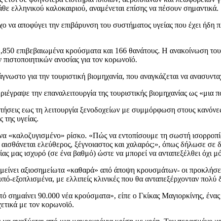
κάθε ελληνικού καλοκαιριού, αναμένεται επίσης να πέσουν σημαντικά.
 να αποφύγει την επιβάρυνση του συστήματος υγείας που έχει ήδη πλ
 2,850 επιβεβαιωμένα κρούσματα και 166 θανάτους. Η ανακοίνωση το
 πιστοποιητικών ανοσίας για τον κορωνοϊό.
νωστο για την τουριστική βιομηχανία, που αναγκάζεται να ανασυντα
ιέγραψε την επαναλειτουργία της τουριστικής βιομηχανίας ως «μια 
ήσεις εως τη λειτουργία ξενοδοχείων με συμμόρφωση στους κανόνες
 της υγείας.
 ένα «καλοζυγισμένο» ρίσκο. «Πώς να εντοπίσουμε τη σωστή ισορροπία
α αισθάνεται ελεύθερος, ξέγνοιαστος και χαλαρός;», όπως δήλωσε σε
ς μας ισχυρό (σε ένα βαθμό) ώστε να μπορεί να ανταπεξέλθει όχι μόν
ραμείνει αξιοσημείωτα «καθαρά» από άποψη κρουσμάτων- οι προκλήσει
 υπό-εξοπλισμένα, με ελλιπείς κλινικές που θα ανταπεξέρχονταν πολύ
 σημαίνει 90.000 νέα κρούσματα», είπε ο Γκίκας Μαγιορκίνης, ένας 
ετικά με τον κορωνοϊό.