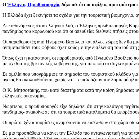
Ο
Έλληνας Πρωθυπουργός
δήλωσε ότι οι αφίξεις προτιμότερο 
Η Ελλάδα έχει ξεκινήσει τα σχέδια για την τουριστική βιομηχανία,
Απευθυνόμενος στον ελληνικό λαό, ο Έλληνας πρωθυπουργός Κυριάκ
πανδημίας του κορωνοϊού και ότι οι απευθείας διεθνείς πτήσεις στο
Οι παραθεριστές από Ηνωμένο Βασίλειο και άλλες χώρες δεν θα μπα
αντιμετωπίσει τους φόβους σχετικούς με την εισέλευση του ιού στη
Όπως έχει η κατάσταση, οι παραθεριστές από Ηνωμένο Βασίλειο που
με σχέδια της βρετανικής κυβέρνησης, για τα οποία οι συγκεκριμένε
Σε ομιλία που υπογράμμισε τη σημασία του τουριστικού κλάδου για 
υγείας θα ακολουθούνται, χωρίς να… επισκιάζουν τον λαμπερό ήλιο 
Ο Κ. Μητσοτάκης, που κατά διαστήματα κατά την κρίση δημόσιας υ
ελληνικής οικονομίας.
Νωρίτερα, ο πρωθυπουργός είχε δηλώσει ότι στην καλύτερη περίπτ
πανδημίας- ανακοίνωσε ότι τα τουριστικά καταλύματα θα μπορέσουν 
Οι πρώτοι ξένοι τουρίστες αναμένονται να εισέλθουν στη χώρα οδι
Σε μια προσπάθεια να κάνει την Ελλάδα πιο ανταγωνιστική για τα 
πέσουν από 24% σε 13% για τους επόμενους πέντε μήνες, οδηγώντας 