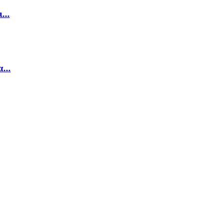
...
...