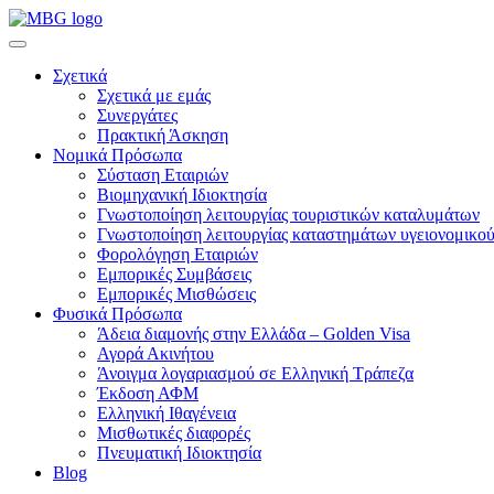
Σχετικά
Σχετικά με εμάς
Συνεργάτες
Πρακτική Άσκηση
Νομικά Πρόσωπα
Σύσταση Εταιριών
Βιομηχανική Ιδιοκτησία
Γνωστοποίηση λειτουργίας τουριστικών καταλυμάτων
Γνωστοποίηση λειτουργίας καταστημάτων υγειονομικού
Φορολόγηση Εταιριών
Εμπορικές Συμβάσεις
Εμπορικές Μισθώσεις
Φυσικά Πρόσωπα
Άδεια διαμονής στην Ελλάδα – Golden Visa
Αγορά Ακινήτου
Άνοιγμα λογαριασμού σε Ελληνική Τράπεζα
Έκδοση ΑΦΜ
Ελληνική Ιθαγένεια
Μισθωτικές διαφορές
Πνευματική Ιδιοκτησία
Blog