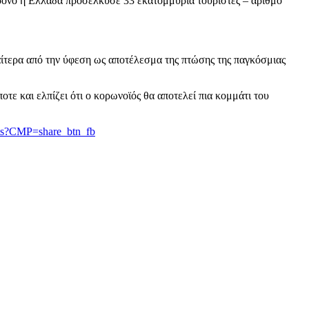
χρόνο η Ελλάδα προσέλκυσε 33 εκατομμύρια τουρίστες – αριθμό
αίτερα από την ύφεση ως αποτέλεσμα της πτώσης της παγκόσμιας
οτε και ελπίζει ότι ο κορωνοϊός θα αποτελεί πια κομμάτι του
tests?CMP=share_btn_fb