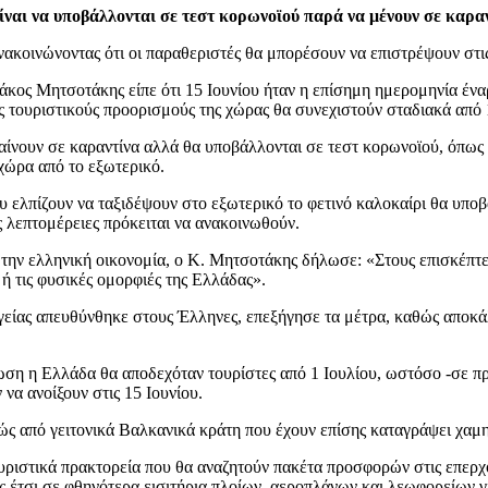
είναι να υποβάλλονται σε τεστ κορωνοϊού παρά να μένουν σε καρα
 ανακοινώνοντας ότι οι παραθεριστές θα μπορέσουν να επιστρέψουν στ
ος Μητσοτάκης είπε ότι 15 Ιουνίου ήταν η επίσημη ημερομηνία ένα
υς τουριστικούς προορισμούς της χώρας θα συνεχιστούν σταδιακά από 
ίνουν σε καραντίνα αλλά θα υποβάλλονται σε τεστ κορωνοϊού, όπως 
 χώρα από το εξωτερικό.
 ελπίζουν να ταξιδέψουν στο εξωτερικό το φετινό καλοκαίρι θα υπο
ς λεπτομέρειες πρόκειται να ανακοινωθούν.
την ελληνική οικονομία, ο Κ. Μητσοτάκης δήλωσε: «Στους επισκέπτες
ή τις φυσικές ομορφιές της Ελλάδας».
γείας απευθύνθηκε στους Έλληνες, επεξήγησε τα μέτρα, καθώς αποκά
ωση η Ελλάδα θα αποδεχόταν τουρίστες από 1 Ιουλίου, ωστόσο -σε π
να ανοίξουν στις 15 Ιουνίου.
κώς από γειτονικά Βαλκανικά κράτη που έχουν επίσης καταγράψει χαμ
τουριστικά πρακτορεία που θα αναζητούν πακέτα προσφορών στις επερ
έτσι σε φθηνότερα εισιτήρια πλοίων, αεροπλάνων και λεωφορείων για