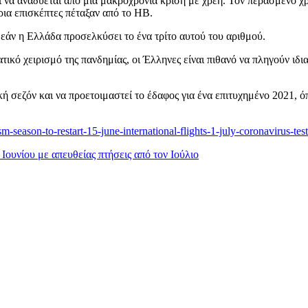
ι να αναδύεται από μια μακροχρόνια κρίση με χρέη. Τον περασμένο 
ρια επισκέπτες πέταξαν από το ΗΒ.
ί εάν η Ελλάδα προσελκύσει το ένα τρίτο αυτού του αριθμού.
κό χειρισμό της πανδημίας, οι Έλληνες είναι πιθανό να πληγούν ιδι
κή σεζόν και να προετοιμαστεί το έδαφος για ένα επιτυχημένο 2021, όπ
-season-to-restart-15-june-international-flights-1-july-coronavirus-