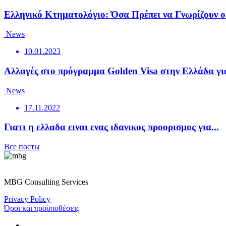
Ελληνικό Κτηματολόγιο: Όσα Πρέπει να Γνωρίζουν οι
News
10.01.2023
Αλλαγές στο πρόγραμμα Golden Visa στην Ελλάδα για
News
17.11.2022
Γιατι η ελλαδα ειναι ενας ιδανικος προορισμος για...
Все посты
MBG Consulting Services
Privacy Policy
Όροι και προϋποθέσεις