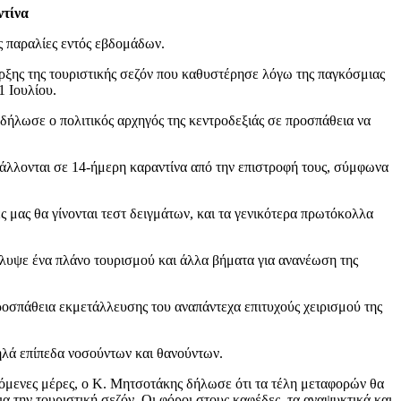
ντίνα
ις παραλίες εντός εβδομάδων.
ρξης της τουριστικής σεζόν που καθυστέρησε λόγω της παγκόσμιας
1 Ιουλίου.
δήλωσε ο πολιτικός αρχηγός της κεντροδεξιάς σε προσπάθεια να
βάλλονται σε 14-ήμερη καραντίνα από την επιστροφή τους, σύμφωνα
 μας θα γίνονται τεστ δειγμάτων, και τα γενικότερα πρωτόκολλα
λυψε ένα πλάνο τουρισμού και άλλα βήματα για ανανέωση της
ροσπάθεια εκμετάλλευσης του αναπάντεχα επιτυχούς χειρισμού της
ηλά επίπεδα νοσούντων και θανούντων.
χόμενες μέρες, ο Κ. Μητσοτάκης δήλωσε ότι τα τέλη μεταφορών θα
 την τουριστική σεζόν. Οι φόροι στους καφέδες, τα αναψυκτικά και