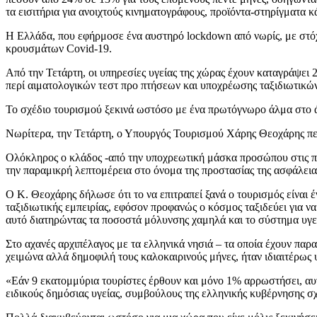
τα εισιτήρια για ανοιχτούς κινηματογράφους, προϊόντα-στηρίγματα 
Η Ελλάδα, που εφήρμοσε ένα αυστηρό lockdown από νωρίς, με στόχο
κρουσμάτων Covid-19.
Από την Τετάρτη, οι υπηρεσίες υγείας της χώρας έχουν καταγράψει
περί αιματολογικών τεστ προ πτήσεων και υποχρέωσης ταξιδιωτικών
Το σχέδιο τουρισμού ξεκινά ωστόσο με ένα πρωτόγνωρο άλμα στο άγ
Νωρίτερα, την Τετάρτη, ο Υπουργός Τουρισμού Χάρης Θεοχάρης περ
Ολόκληρος ο κλάδος -από την υποχρεωτική μάσκα προσώπου στις πτ
την παραμικρή λεπτομέρεια στο όνομα της προστασίας της ασφάλειας
Ο Κ. Θεοχάρης δήλωσε ότι το να επιτραπεί ξανά ο τουρισμός είναι
ταξιδιωτικής εμπειρίας, εφόσον προφανώς ο κόσμος ταξιδεύει για ν
αυτό διατηρώντας τα ποσοστά μόλυνσης χαμηλά και το σύστημα υγεία
Στο αχανές αρχιπέλαγος με τα ελληνικά νησιά – τα οποία έχουν πα
χειμώνα αλλά δημοφιλή τους καλοκαιρινούς μήνες, ήταν ιδιαιτέρως
«Εάν 9 εκατομμύρια τουρίστες έρθουν και μόνο 1% αρρωστήσει, αυτό
ειδικούς δημόσιας υγείας, συμβούλους της ελληνικής κυβέρνησης σχ