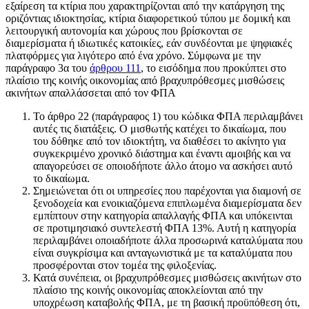
εξαίρεση τα κτίρια που χαρακτηρίζονται από την κατάργηση της
οριζόντιας ιδιοκτησίας, κτίρια διαφορετικού τύπου με δομική και
λειτουργική αυτονομία και χώρους που βρίσκονται σε
διαμερίσματα ή ιδιωτικές κατοικίες, εάν συνδέονται με ψηφιακές
πλατφόρμες για λιγότερο από ένα χρόνο. Σύμφωνα με την
παράγραφο 3α του
άρθρου 111
, το εισόδημα που προκύπτει στο
πλαίσιο της κοινής οικονομίας από βραχυπρόθεσμες μισθώσεις
ακινήτων απαλλάσσεται από τον ΦΠΑ
Το άρθρο 22 (παράγραφος 1) του κώδικα ΦΠΑ περιλαμβάνει
αυτές τις διατάξεις. Ο μισθωτής κατέχει το δικαίωμα, που
του δόθηκε από τον ιδιοκτήτη, να διαθέσει το ακίνητο για
συγκεκριμένο χρονικό διάστημα και έναντι αμοιβής και να
απαγορεύσει σε οποιοδήποτε άλλο άτομο να ασκήσει αυτό
το δικαίωμα.
Σημειώνεται ότι οι υπηρεσίες που παρέχονται για διαμονή σε
ξενοδοχεία και ενοικιαζόμενα επιπλωμένα διαμερίσματα δεν
εμπίπτουν στην κατηγορία απαλλαγής ΦΠΑ και υπόκεινται
σε προτιμησιακό συντελεστή ΦΠΑ 13%. Αυτή η κατηγορία
περιλαμβάνει οποιαδήποτε άλλα προσωρινά καταλύματα που
είναι συγκρίσιμα και ανταγωνιστικά με τα καταλύματα που
προσφέρονται στον τομέα της φιλοξενίας.
Κατά συνέπεια, οι βραχυπρόθεσμες μισθώσεις ακινήτων στο
πλαίσιο της κοινής οικονομίας αποκλείονται από την
υποχρέωση καταβολής ΦΠΑ, με τη βασική προϋπόθεση ότι,