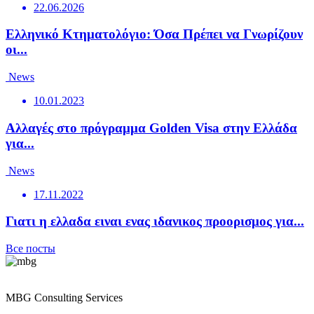
22.06.2026
Ελληνικό Κτηματολόγιο: Όσα Πρέπει να Γνωρίζουν
οι...
News
10.01.2023
Αλλαγές στο πρόγραμμα Golden Visa στην Ελλάδα
για...
News
17.11.2022
Γιατι η ελλαδα ειναι ενας ιδανικος προορισμος για...
Все посты
MBG Consulting Services