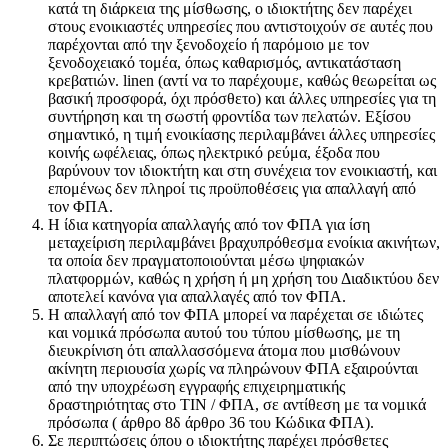
κατά τη διάρκεια της μίσθωσης, ο ιδιοκτήτης δεν παρέχει
στους ενοικιαστές υπηρεσίες που αντιστοιχούν σε αυτές που
παρέχονται από την ξενοδοχείο ή παρόμοιο με τον
ξενοδοχειακό τομέα, όπως καθαρισμός, αντικατάσταση
κρεβατιών. linen (αντί να το παρέχουμε, καθώς θεωρείται ως
βασική προσφορά, όχι πρόσθετο) και άλλες υπηρεσίες για τη
συντήρηση και τη σωστή φροντίδα των πελατών. Εξίσου
σημαντικό, η τιμή ενοικίασης περιλαμβάνει άλλες υπηρεσίες
κοινής ωφέλειας, όπως ηλεκτρικό ρεύμα, έξοδα που
βαρύνουν τον ιδιοκτήτη και στη συνέχεια τον ενοικιαστή, και
επομένως δεν πληροί τις προϋποθέσεις για απαλλαγή από
τον ΦΠΑ.
Η ίδια κατηγορία απαλλαγής από τον ΦΠΑ για ίση
μεταχείριση περιλαμβάνει βραχυπρόθεσμα ενοίκια ακινήτων,
τα οποία δεν πραγματοποιούνται μέσω ψηφιακών
πλατφορμών, καθώς η χρήση ή μη χρήση του Διαδικτύου δεν
αποτελεί κανόνα για απαλλαγές από τον ΦΠΑ.
Η απαλλαγή από τον ΦΠΑ μπορεί να παρέχεται σε ιδιώτες
και νομικά πρόσωπα αυτού του τύπου μίσθωσης, με τη
διευκρίνιση ότι απαλλασσόμενα άτομα που μισθώνουν
ακίνητη περιουσία χωρίς να πληρώνουν ΦΠΑ εξαιρούνται
από την υποχρέωση εγγραφής επιχειρηματικής
δραστηριότητας στο TIN / ΦΠΑ, σε αντίθεση με τα νομικά
πρόσωπα ( άρθρο 8δ άρθρο 36 του Κώδικα ΦΠΑ).
Σε περιπτώσεις όπου ο ιδιοκτήτης παρέχει πρόσθετες