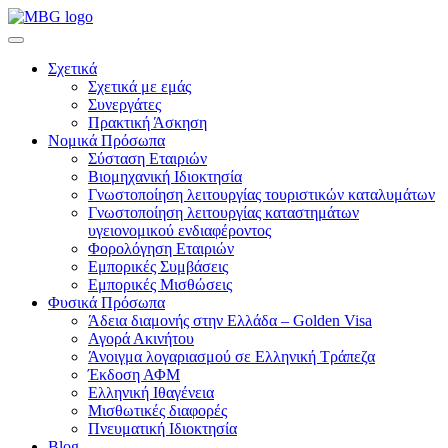
Σχετικά
Σχετικά με εμάς
Συνεργάτες
Πρακτική Άσκηση
Νομικά Πρόσωπα
Σύσταση Εταιριών
Βιομηχανική Ιδιοκτησία
Γνωστοποίηση λειτουργίας τουριστικών καταλυμάτων
Γνωστοποίηση λειτουργίας καταστημάτων
υγειονομικού ενδιαφέροντος
Φορολόγηση Εταιριών
Εμπορικές Συμβάσεις
Εμπορικές Μισθώσεις
Φυσικά Πρόσωπα
Άδεια διαμονής στην Ελλάδα – Golden Visa
Αγορά Ακινήτου
Άνοιγμα λογαριασμού σε Ελληνική Τράπεζα
Έκδοση ΑΦΜ
Ελληνική Ιθαγένεια
Μισθωτικές διαφορές
Πνευματική Ιδιοκτησία
Blog