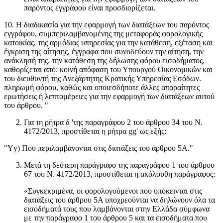
παρόντος εγγράφου είναι προσδιορίζεται.
10. Η διαδικασία για την εφαρμογή των διατάξεων του παρόντος
εγγράφου, συμπεριλαμβανομένης της μεταφοράς φορολογικής
κατοικίας, της αρμόδιας υπηρεσίας για την κατάθεση, εξέταση και
έγκριση της αίτησης, έγγραφα που συνοδεύουν την αίτηση, την
ανάκλησή της, την κατάθεση της δήλωσης φόρου εισοδήματος,
καθορίζεται από: κοινή απόφαση του Υπουργού Οικονομικών και
του διευθυντή της Ανεξάρτητης Κρατικής Υπηρεσίας Εσόδων.
πληρωμή φόρου, καθώς και οποιεσδήποτε άλλες απαραίτητες
ερωτήσεις ή λεπτομέρειες για την εφαρμογή των διατάξεων αυτού
του άρθρου. "
Για τη ρήτρα δ 'της παραγράφου 2 του άρθρου 34 του Ν.
4172/2013, προστίθεται η ρήτρα gg' ως εξής:
"Yy) Που περιλαμβάνονται στις διατάξεις του άρθρου 5Α."
Μετά τη δεύτερη παράγραφο της παραγράφου 1 του άρθρου
67 του Ν. 4172/2013, προστίθεται η ακόλουθη παράγραφος:
«Συγκεκριμένα, οι φορολογούμενοι που υπόκεινται στις
διατάξεις του άρθρου 5Α υποχρεούνται να δηλώνουν όλα τα
εισοδήματά τους που λαμβάνονται στην Ελλάδα σύμφωνα
με την παράγραφο 1 του άρθρου 5 και τα εισοδήματα που