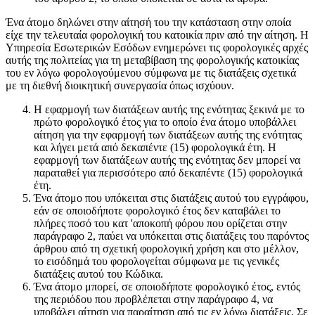
Ένα άτομο δηλώνει στην αίτησή του την κατάσταση στην οποία
είχε την τελευταία φορολογική του κατοικία πριν από την αίτηση. Η
Υπηρεσία Εσωτερικών Εσόδων ενημερώνει τις φορολογικές αρχές
αυτής της πολιτείας για τη μεταβίβαση της φορολογικής κατοικίας
του εν λόγω φορολογούμενου σύμφωνα με τις διατάξεις σχετικά
με τη διεθνή διοικητική συνεργασία όπως ισχύουν.
Η εφαρμογή των διατάξεων αυτής της ενότητας ξεκινά με το
πρώτο φορολογικό έτος για το οποίο ένα άτομο υποβάλλει
αίτηση για την εφαρμογή των διατάξεων αυτής της ενότητας
και λήγει μετά από δεκαπέντε (15) φορολογικά έτη. Η
εφαρμογή των διατάξεων αυτής της ενότητας δεν μπορεί να
παραταθεί για περισσότερο από δεκαπέντε (15) φορολογικά
έτη.
Ένα άτομο που υπόκειται στις διατάξεις αυτού του εγγράφου,
εάν σε οποιοδήποτε φορολογικό έτος δεν καταβάλει το
πλήρες ποσό του κατ 'αποκοπή φόρου που ορίζεται στην
παράγραφο 2, παύει να υπόκειται στις διατάξεις του παρόντος
άρθρου από τη σχετική φορολογική χρήση και στο μέλλον,
το εισόδημά του φορολογείται σύμφωνα με τις γενικές
διατάξεις αυτού του Κώδικα.
Ένα άτομο μπορεί, σε οποιοδήποτε φορολογικό έτος, εντός
της περιόδου που προβλέπεται στην παράγραφο 4, να
υποβάλει αίτηση για παραίτηση από τις εν λόγω διατάξεις. Σε