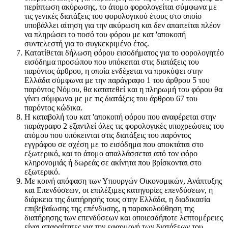
περίπτωση ακύρωσης, το άτομο φορολογείται σύμφωνα με
τις γενικές διατάξεις του φορολογικού έτους στο οποίο
υποβάλλει αίτηση για την ακύρωση και δεν απαιτείται πλέον
να πληρώσει το ποσό του φόρου με κατ 'αποκοπή
συντελεστή για το συγκεκριμένο έτος.
Κατατίθεται δήλωση φόρου εισοδήματος για το φορολογητέο
εισόδημα προσώπου που υπόκειται στις διατάξεις του
παρόντος άρθρου, η οποία ενδέχεται να προκύψει στην
Ελλάδα σύμφωνα με την παράγραφο 1 του άρθρου 5 του
παρόντος Νόμου, θα κατατεθεί και η πληρωμή του φόρου θα
γίνει σύμφωνα με με τις διατάξεις του άρθρου 67 του
παρόντος κώδικα.
Η καταβολή του κατ 'αποκοπή φόρου που αναφέρεται στην
παράγραφο 2 εξαντλεί όλες τις φορολογικές υποχρεώσεις του
ατόμου που υπόκεινται στις διατάξεις του παρόντος
εγγράφου σε σχέση με το εισόδημα που αποκτάται στο
εξωτερικό, και το άτομο απαλλάσσεται από τον φόρο
κληρονομιάς ή δωρεάς σε ακίνητα που βρίσκονται στο
εξωτερικό.
Με κοινή απόφαση των Υπουργών Οικονομικών, Ανάπτυξης
και Επενδύσεων, οι επιλέξιμες κατηγορίες επενδύσεων, η
διάρκεια της διατήρησής τους στην Ελλάδα, η διαδικασία
επιβεβαίωσης της επένδυσης, η παρακολούθηση της
διατήρησης των επενδύσεων και οποιεσδήποτε λεπτομέρειες
είναι απαραίτητες για την εφαρμογή των διατάξεων του