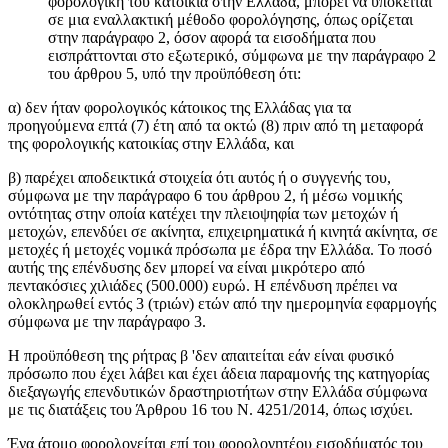
φορολογική του κατοικία στην Ελλάδα, μπορεί να υπόκειται
σε μια εναλλακτική μέθοδο φορολόγησης, όπως ορίζεται
στην παράγραφο 2, όσον αφορά τα εισοδήματα που
εισπράττονται στο εξωτερικό, σύμφωνα με την παράγραφο 2
του άρθρου 5, υπό την προϋπόθεση ότι:
α) δεν ήταν φορολογικός κάτοικος της Ελλάδας για τα
προηγούμενα επτά (7) έτη από τα οκτώ (8) πριν από τη μεταφορά
της φορολογικής κατοικίας στην Ελλάδα, και
β) παρέχει αποδεικτικά στοιχεία ότι αυτός ή ο συγγενής του,
σύμφωνα με την παράγραφο 6 του άρθρου 2, ή μέσω νομικής
οντότητας στην οποία κατέχει την πλειοψηφία των μετοχών ή
μετοχών, επενδύει σε ακίνητα, επιχειρηματικά ή κινητά ακίνητα, σε
μετοχές ή μετοχές νομικά πρόσωπα με έδρα την Ελλάδα. Το ποσό
αυτής της επένδυσης δεν μπορεί να είναι μικρότερο από
πεντακόσιες χιλιάδες (500.000) ευρώ. Η επένδυση πρέπει να
ολοκληρωθεί εντός 3 (τριών) ετών από την ημερομηνία εφαρμογής
σύμφωνα με την παράγραφο 3.
Η προϋπόθεση της ρήτρας β 'δεν απαιτείται εάν είναι φυσικό
πρόσωπο που έχει λάβει και έχει άδεια παραμονής της κατηγορίας
διεξαγωγής επενδυτικών δραστηριοτήτων στην Ελλάδα σύμφωνα
με τις διατάξεις του Άρθρου 16 του Ν. 4251/2014, όπως ισχύει.
Ένα άτομο φορολογείται επί του φορολογητέου εισοδήματός του