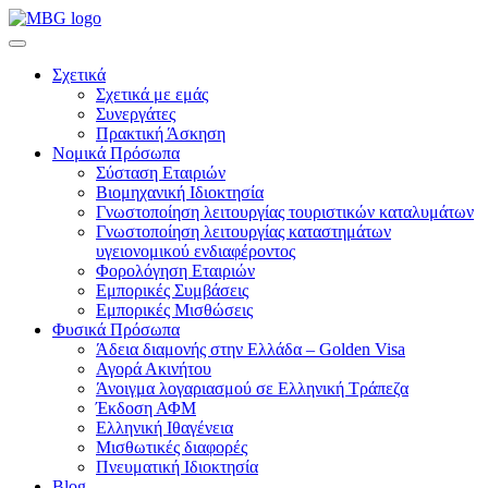
Σχετικά
Σχετικά με εμάς
Συνεργάτες
Πρακτική Άσκηση
Νομικά Πρόσωπα
Σύσταση Εταιριών
Βιομηχανική Ιδιοκτησία
Γνωστοποίηση λειτουργίας τουριστικών καταλυμάτων
Γνωστοποίηση λειτουργίας καταστημάτων
υγειονομικού ενδιαφέροντος
Φορολόγηση Εταιριών
Εμπορικές Συμβάσεις
Εμπορικές Μισθώσεις
Φυσικά Πρόσωπα
Άδεια διαμονής στην Ελλάδα – Golden Visa
Αγορά Ακινήτου
Άνοιγμα λογαριασμού σε Ελληνική Τράπεζα
Έκδοση ΑΦΜ
Ελληνική Ιθαγένεια
Μισθωτικές διαφορές
Πνευματική Ιδιοκτησία
Blog