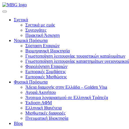
Σχετικά
Σχετικά με εμάς
Συνεργάτες
Πρακτική Άσκηση
Νομικά Πρόσωπα
Σύσταση Εταιριών
Βιομηχανική Ιδιοκτησία
Γνωστοποίηση λειτουργίας τουριστικών καταλυμάτων
Γνωστοποίηση λειτουργίας καταστημάτων υγειονομικού
Φορολόγηση Εταιριών
Εμπορικές Συμβάσεις
Εμπορικές Μισθώσεις
Φυσικά Πρόσωπα
Άδεια διαμονής στην Ελλάδα – Golden Visa
Αγορά Ακινήτου
Άνοιγμα λογαριασμού σε Ελληνική Τράπεζα
Έκδοση ΑΦΜ
Ελληνική Ιθαγένεια
Μισθωτικές διαφορές
Πνευματική Ιδιοκτησία
Blog