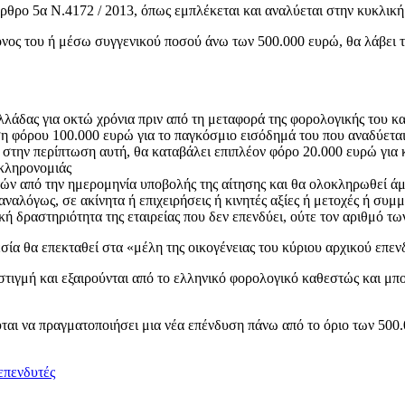
ρθρο 5α Ν.4172 / 2013, όπως εμπλέκεται και αναλύεται στην κυκλικ
ος του ή μέσω συγγενικού ποσού άνω των 500.000 ευρώ, θα λάβει το
λλάδας για οκτώ χρόνια πριν από τη μεταφορά της φορολογικής του κα
η φόρου 100.000 ευρώ για το παγκόσμιο εισόδημά του που αναδύεται
 στην περίπτωση αυτή, θα καταβάλει επιπλέον φόρο 20.000 ευρώ για κά
 κληρονομιάς
τών από την ημερομηνία υποβολής της αίτησης και θα ολοκληρωθεί ά
αναλόγως, σε ακίνητα ή επιχειρήσεις ή κινητές αξίες ή μετοχές ή συ
κή δραστηριότητα της εταιρείας που δεν επενδύει, ούτε τον αριθμό τ
 θα επεκταθεί στα «μέλη της οικογένειας του κύριου αρχικού επενδυτ
 στιγμή και εξαιρούνται από το ελληνικό φορολογικό καθεστώς και μπ
ιούται να πραγματοποιήσει μια νέα επένδυση πάνω από το όριο των 50