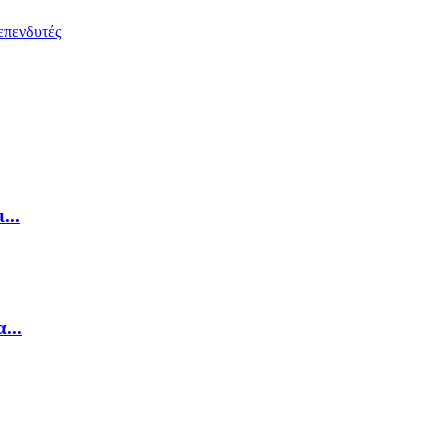
...
...