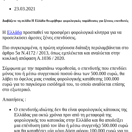
23.03.2021
Διαβάζετε τη σελίδα Η Ελλάδα θεωρήθηκε φορολογικός παράδεισος για ξένους επενδυτές
Η
Ελλάδα
προσπαθεί να προσφέρει φορολογικά κίνητρα για να
προσελκύσει άμεσες ξένες επενδύσεις.
Πιο συγκεκριμένα, η πρώτη ισχύουσα διάταξη περιλαμβάνεται στο
άρθρο 5α Ν.4172 / 2013, όπως εμπλέκεται και αναλύεται στην
κυκλική απόφαση Α.1036 / 2020.
Σύμφωνα με την παραπάνω νομοθεσία, ο επενδυτής που επενδύει
μόνος του ή μέσω συγγενικού ποσού άνω των 500.000 ευρώ, θα
λάβει το όφελος μιας ενιαίας φορολογικής κατάθεσης 100.000
ευρώ για το παγκόσμιο εισόδημά του, το οποίο αναδύεται επίσης
στο εξωτερικό.
Απαιτήσεις :
Ο επενδυτής-ιδιώτης δεν θα είναι φορολογικός κάτοικος της
Ελλάδας για οκτώ χρόνια πριν από τη μεταφορά της
φορολογικής του κατοικίας στην Ελλάδα και θα αποδείξει
μια επένδυση (από τον ίδιο ή μέσω συγγενής) 500.000 ευρώ
και θα καταθέσει μία μόνο δόση φόρου 100.000 ευρώ για το