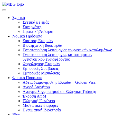
Σχετικά
Σχετικά με εμάς
Συνεργάτες
Πρακτική Άσκηση
Νομικά Πρόσωπα
Σύσταση Εταιριών
Βιομηχανική Ιδιοκτησία
Γνωστοποίηση λειτουργίας τουριστικών καταλυμάτων
Γνωστοποίηση λειτουργίας καταστημάτων
υγειονομικού ενδιαφέροντος
Φορολόγηση Εταιριών
Εμπορικές Συμβάσεις
Εμπορικές Μισθώσεις
Φυσικά Πρόσωπα
Άδεια διαμονής στην Ελλάδα – Golden Visa
Αγορά Ακινήτου
Άνοιγμα λογαριασμού σε Ελληνική Τράπεζα
Έκδοση ΑΦΜ
Ελληνική Ιθαγένεια
Μισθωτικές διαφορές
Πνευματική Ιδιοκτησία
Blog