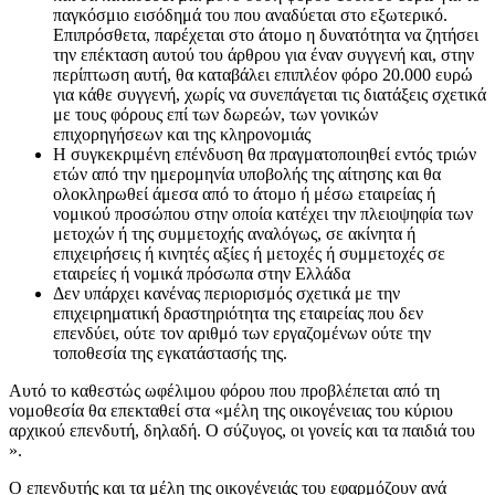
παγκόσμιο εισόδημά του που αναδύεται στο εξωτερικό.
Επιπρόσθετα, παρέχεται στο άτομο η δυνατότητα να ζητήσει
την επέκταση αυτού του άρθρου για έναν συγγενή και, στην
περίπτωση αυτή, θα καταβάλει επιπλέον φόρο 20.000 ευρώ
για κάθε συγγενή, χωρίς να συνεπάγεται τις διατάξεις σχετικά
με τους φόρους επί των δωρεών, των γονικών
επιχορηγήσεων και της κληρονομιάς
Η συγκεκριμένη επένδυση θα πραγματοποιηθεί εντός τριών
ετών από την ημερομηνία υποβολής της αίτησης και θα
ολοκληρωθεί άμεσα από το άτομο ή μέσω εταιρείας ή
νομικού προσώπου στην οποία κατέχει την πλειοψηφία των
μετοχών ή της συμμετοχής αναλόγως, σε ακίνητα ή
επιχειρήσεις ή κινητές αξίες ή μετοχές ή συμμετοχές σε
εταιρείες ή νομικά πρόσωπα στην Ελλάδα
Δεν υπάρχει κανένας περιορισμός σχετικά με την
επιχειρηματική δραστηριότητα της εταιρείας που δεν
επενδύει, ούτε τον αριθμό των εργαζομένων ούτε την
τοποθεσία της εγκατάστασής της.
Αυτό το καθεστώς ωφέλιμου φόρου που προβλέπεται από τη
νομοθεσία θα επεκταθεί στα «μέλη της οικογένειας του κύριου
αρχικού επενδυτή, δηλαδή. Ο σύζυγος, οι γονείς και τα παιδιά του
».
Ο επενδυτής και τα μέλη της οικογένειάς του εφαρμόζουν ανά