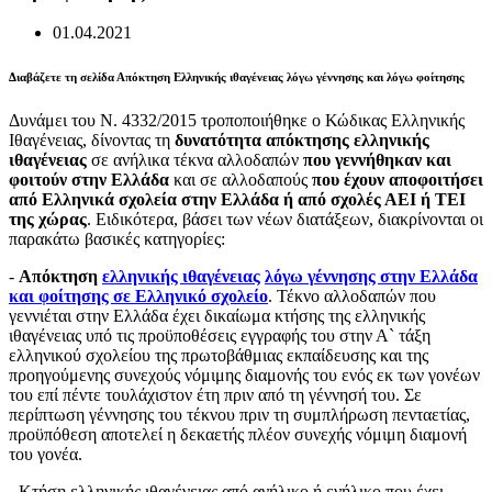
01.04.2021
Διαβάζετε τη σελίδα Απόκτηση Ελληνικής ιθαγένειας λόγω γέννησης και λόγω φοίτησης
Δυνάμει του Ν. 4332/2015 τροποποιήθηκε ο Κώδικας Ελληνικής
Ιθαγένειας, δίνοντας τη
δυνατότητα απόκτησης ελληνικής
ιθαγένειας
σε ανήλικα τέκνα αλλοδαπών
που γεννήθηκαν και
φοιτούν στην Ελλάδα
και σε αλλοδαπούς
που έχουν αποφοιτήσει
από Ελληνικά σχολεία στην Ελλάδα ή από σχολές ΑΕΙ ή ΤΕΙ
της χώρας
. Ειδικότερα, βάσει των νέων διατάξεων, διακρίνονται οι
παρακάτω βασικές κατηγορίες:
-
Απόκτηση
ελληνικής ιθαγένειας
λόγω γέννησης στην Ελλάδα
και φοίτησης σε Ελληνικό σχολείο
. Τέκνο αλλοδαπών που
γεννιέται στην Ελλάδα έχει δικαίωμα κτήσης της ελληνικής
ιθαγένειας υπό τις προϋποθέσεις εγγραφής του στην Α` τάξη
ελληνικού σχολείου της πρωτοβάθμιας εκπαίδευσης και της
προηγούμενης συνεχούς νόμιμης διαμονής του ενός εκ των γονέων
του επί πέντε τουλάχιστον έτη πριν από τη γέννησή του. Σε
περίπτωση γέννησης του τέκνου πριν τη συμπλήρωση πενταετίας,
προϋπόθεση αποτελεί η δεκαετής πλέον συνεχής νόμιμη διαμονή
του γονέα.
- Κτήση ελληνικής ιθαγένειας από ανήλικο ή ενήλικο που έχει