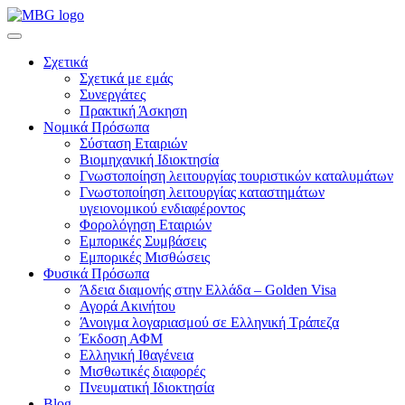
Σχετικά
Σχετικά με εμάς
Συνεργάτες
Πρακτική Άσκηση
Νομικά Πρόσωπα
Σύσταση Εταιριών
Βιομηχανική Ιδιοκτησία
Γνωστοποίηση λειτουργίας τουριστικών καταλυμάτων
Γνωστοποίηση λειτουργίας καταστημάτων
υγειονομικού ενδιαφέροντος
Φορολόγηση Εταιριών
Εμπορικές Συμβάσεις
Εμπορικές Μισθώσεις
Φυσικά Πρόσωπα
Άδεια διαμονής στην Ελλάδα – Golden Visa
Αγορά Ακινήτου
Άνοιγμα λογαριασμού σε Ελληνική Τράπεζα
Έκδοση ΑΦΜ
Ελληνική Ιθαγένεια
Μισθωτικές διαφορές
Πνευματική Ιδιοκτησία
Blog