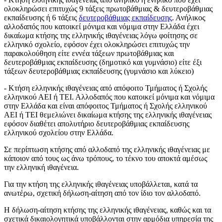
ολοκληρώσει επιτυχώς 9 τάξεις πρωτοβάθμιας & δευτεροβάθμιας
εκπαίδευσης ή 6 τάξεις
δευτεροβάθμιας εκπαίδευσης
. Ανήλικος
αλλοδαπός που κατοικεί μόνιμα και νόμιμα στην Ελλάδα έχει
δικαίωμα κτήσης της ελληνικής ιθαγένειας λόγω φοίτησης σε
ελληνικό σχολείο, εφόσον έχει ολοκληρώσει επιτυχώς την
παρακολούθηση είτε εννέα τάξεων πρωτοβάθμιας και
δευτεροβάθμιας εκπαίδευσης (δημοτικό και γυμνάσιο) είτε έξι
τάξεων δευτεροβάθμιας εκπαίδευσης (γυμνάσιο και λύκειο)
- Κτήση ελληνικής ιθαγένειας από απόφοιτο Τμήματος ή Σχολής
ελληνικού ΑΕΙ ή ΤΕΙ. Αλλοδαπός που κατοικεί μόνιμα και νόμιμα
στην Ελλάδα και είναι απόφοιτος Τμήματος ή Σχολής ελληνικού
ΑΕΙ ή ΤΕΙ θεμελιώνει δικαίωμα κτήσης της ελληνικής ιθαγένειας
εφόσον διαθέτει απολυτήριο δευτεροβάθμιας εκπαίδευσης
ελληνικού σχολείου στην Ελλάδα.
Σε περίπτωση κτήσης από αλλοδαπό της ελληνικής ιθαγένειας με
κάποιον από τους ως άνω τρόπους, το τέκνο του αποκτά αμέσως
την ελληνική ιθαγένεια.
Για την κτήση της ελληνικής ιθαγένειας υποβάλλεται, κατά τα
ανωτέρω, σχετική δήλωση-αίτηση από τον ίδιο τον αλλοδαπό.
Η δήλωση-αίτηση κτήσης της ελληνικής ιθαγένειας, καθώς και τα
σχετικά δικαιολογητικά υποβάλλονται στην αρμόδια υπηρεσία της