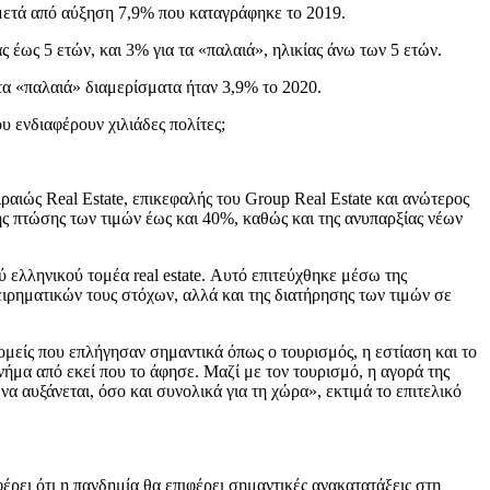
 μετά από αύξηση 7,9% που καταγράφηκε το 2019.
ς έως 5 ετών, και 3% για τα «παλαιά», ηλικίας άνω των 5 ετών.
 τα «παλαιά» διαμερίσματα ήταν 3,9% το 2020.
υ ενδιαφέρουν χιλιάδες πολίτες;
αιώς Real Estate, επικεφαλής του Group Real Estate και ανώτερος
ς πτώσης των τιμών έως και 40%, καθώς και της ανυπαρξίας νέων
 ελληνικού τομέα real estate. Αυτό επιτεύχθηκε μέσω της
ιρηματικών τους στόχων, αλλά και της διατήρησης των τιμών σε
ομείς που επλήγησαν σημαντικά όπως ο τουρισμός, η εστίαση και το
νήμα από εκεί που το άφησε. Μαζί με τον τουρισμό, η αγορά της
να αυξάνεται, όσο και συνολικά για τη χώρα», εκτιμά το επιτελικό
έρει ότι η πανδημία θα επιφέρει σημαντικές ανακατατάξεις στη