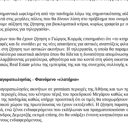
 σημαντικά ωφελημένη από την πανδημία λόγω της σημαντικότατης αύξη
τά στις μεγάλες πόλεις που θα δίνουν λύση στο πρόβλημα που ονομάζε
ουμε αύξηση της ζήτησης για βιοκλιματικά κτίρια, κυρίως γραφεία μ
υς χώρους για τηλεργασία».
ητων που θα έχουν ζήτηση ο Γιώργος Κορμάς επισημαίνει ότι «το κτ
ές και δε συνάδει με τις νέες απαιτήσεις για αστικές αναπτύξεις φι
 στη ζήτηση των αστικών ακινήτων. Η τηλεργασία, η οποία θα παραμε
μεγαλύτερα οικιστικά ακίνητα όπου θα δίδεται η δυνατότητα απομόνω
ολαμβάνοντας μεγαλύτερα, φθηνότερα και πιο κοντά στη φύση οικιστικ
ιώς Real Estate μέσω της εμπειρίας της και της συνεχούς συλλογής κ
 αγοραπωλησίας - Φαινόμενο «ελατήριο»
αγοραπωλησίες ακινήτων σε premium περιοχές της Αθήνας και των πρ
σε περιοχές όπως του κέντρου πέριξ του προεδρικού Μεγάρου καθώς κ
η της πανδημίας καθώς υπήρχε προοπτική ότι οι τιμές θα υποχωρήσουν
ικού χώρου της πρωτεύουσας να έχουν εκτοξευθεί. Η ζήτηση παρατηρ
κά, ενώ ξένοι ενδιαφερόμενοι που εκδήλωναν και πραγματοποιούσαν 
ος Δεμερτζής εκτιμά επίσης ότι θα υπάρξει έντονη κινητικότητα και
ένους ενδιαφερόμενους.