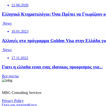
22.06.2026
Ελληνικό Κτηματολόγιο: Όσα Πρέπει να Γνωρίζουν οι
News
10.01.2023
Αλλαγές στο πρόγραμμα Golden Visa στην Ελλάδα για
News
17.11.2022
Γιατι η ελλαδα ειναι ενας ιδανικος προορισμος για...
Все посты
MBG Consulting Services
Privacy Policy
Όροι και προϋποθέσεις