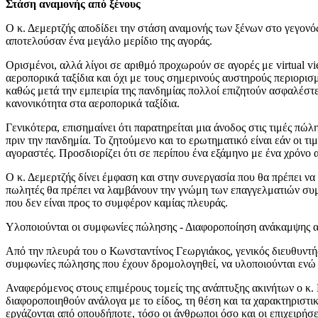
Στάση αναμονής από ξένους
O κ. Δεμερτζής αποδίδει την στάση αναμονής των ξένων στο γεγονός 
αποτελούσαν ένα μεγάλο μερίδιο της αγοράς.
Ορισμένοι, αλλά λίγοι σε αριθμό προχωρούν σε αγορές με virtual v
αεροπορικά ταξίδια και όχι με τους σημερινούς αυστηρούς περιορι
καθώς μετά την εμπειρία της πανδημίας πολλοί επιζητούν ασφαλέστερ
κανονικότητα στα αεροπορικά ταξίδια.
Γενικότερα, επισημαίνει ότι παρατηρείται μια άνοδος στις τιμές π
πριν την πανδημία. Το ζητούμενο και το ερωτηματικό είναι εάν οι τ
αγοραστές. Προσδιορίζει ότι σε περίπου ένα εξάμηνο με ένα χρόνο 
Ο κ. Δεμερτζής δίνει έμφαση και στην συνεργασία που θα πρέπει να
πωλητές θα πρέπει να λαμβάνουν την γνώμη των επαγγελματιών συμ
που δεν είναι προς το συμφέρον καμίας πλευράς.
Υλοποιούνται οι συμφωνίες πώλησης - Διαφοροποίηση ανάκαμψης α
Από την πλευρά του ο Κωνσταντίνος Γεωργιάκος, γενικός διευθυντής
συμφωνίες πώλησης που έχουν δρομολογηθεί, να υλοποιούνται ενώ πα
Αναφερόμενος στους επιμέρους τομείς της ανάπτυξης ακινήτων ο κ. Γ
διαφοροποιηθούν ανάλογα με το είδος, τη θέση και τα χαρακτηριστι
εργάζονται από οπουδήποτε, τόσο οι άνθρωποι όσο και οι επιχειρήσ