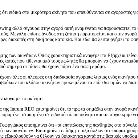
ότι ειδικά στα μικρότερα ακίνητα που απευθύνονται σε αγοραστές για 
iewing αλλά σίγουρα στην αγορά αυτή αναμένεται να παρουσιαστεί το
σμούς. Μεγάλη επίσης άνοδος στη ζήτηση παρατηρείται και στην αγορ
ες διακοπές στη δική τους κατοικία. Και εδώ θα λειτουργήσει το φαι
ώλησης των ακινήτων. Όπως χαρακτηριστικά αναφέρει τα Εξάρχεια τείν
ιμές αυτές που τίθενται από τους πωλητές θα μπορούν να έχουν ανταπ
από σήμερα οι τάσεις θα έχουν πάρει ένα σαφή δρόμο.
 έχουν όλες οι πλευρές στη διαδικασία αγοραπωλησίας ενός ακινήτου
βούλων του κλάδου ακινήτων προκειμένου τα επίπεδα τιμών να διατ
νάλογα με το ακίνητο
 της Intrum REO επισημαίνει ότι τα πρώτα σημάδια στην αγορά ακινήτ
ραμένει στραμμένο σε ειδικού τύπου ακίνητα και σε συγκεκριμένες π
εωργιάκος επισημαίνει ότι «οι επιπτώσεις της πανδημίας στο σύνολο 
κά των ακινήτων». Επισημαίνει επίσης μεταξύ άλλων ότι «παρατηρούμ
εις εξακολουθούν να θέλουν να βρίσκονται κοντά στις βασικές υποδομ