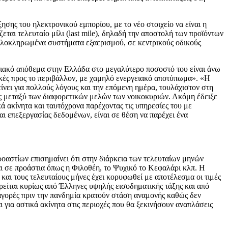
σης του ηλεκτρονικού εμπορίου, με το νέο στοιχείο να είναι η
ται τελευταίο μίλι (last mile), δηλαδή την αποστολή των προϊόντων
ε ολοκληρωμένα συστήματα εξαερισμού, σε κεντρικούς οδικούς
ηριακό απόθεμα στην Ελλάδα στο μεγαλύτερο ποσοστό του είναι άνω
λικές προς το περιβάλλον, με χαμηλό ενεργειακό αποτύπωμα». «Η
ίνει για πολλούς λόγους και την επόμενη ημέρα, τουλάχιστον στη
σης μεταξύ των διαφορετικών μελών των νοικοκυριών. Ακόμη έδειξε
ά ακίνητα και ταυτόχρονα παρέχοντας τις υπηρεσίες του με
αι επεξεργασίας δεδομένων, είναι σε θέση να παρέχει ένα
οαστίων επισημαίνει ότι στην διάρκεια των τελευταίων μηνών
αι σε προάστια όπως η Φιλοθέη, το Ψυχικό το Κεφαλάρι κλπ. Η
 και τους τελευταίους μήνες έχει κορυφωθεί με αποτέλεσμα οι τιμές
είται κυρίως από Έλληνες υψηλής εισοδηματικής τάξης και από
αγορές πριν την πανδημία κρατούν στάση αναμονής καθώς δεν
 για αστικά ακίνητα στις περιοχές που θα ξεκινήσουν αναπλάσεις