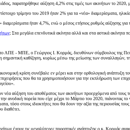
λλάδος, παρατηρήθηκε αύξηση 4,2% στις τιμές των ακινήτων το 2020,
ίστοιχο τρίμηνο του 2019 ήταν 2% για τα «νέα» διαμερίσματα, ηλικία
α» διαμερίσματα ήταν 4,7%, ενώ ο μέσος ετήσιος ρυθμός αύξησης για
νήτων
; Στα μεγάλα επενδυτικά ακίνητα αλλά και στα αστικά ακίνητα πο
στο ΑΠΕ - ΜΠΕ, ο Γεώργιος Ι. Κορμάς, διευθύνων σύμβουλος της Πειρ
τη σημαντική καθίζηση, κυρίως μέσω της μείωσης των συναλλαγών, τη
κονομική κρίση συνέβαλε εν μέρει και στην ορθολογική ανάπτυξη τού
επιχειρήσεις που θα τα χρησιμοποιήσουν για την εκπλήρωση των επιχε
ογείου».
ουν νέα αύξηση του αποθέματος των ακινήτων προερχόμενα από τους τ
ην ανοδική πορεία που είχε μέχρι το Μάρτιο του 2020, πιάνοντας το 
τα, τόσο στους ιδιοκτήτες που θα δουν την αξία της περιουσίας τους 
υ διαθέτει.
ινήτων έχουν τις μεγαλύτερες προοπτικές ανάπτυξης ο κ. Κορμάς αναφ