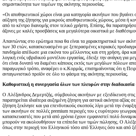
σημαντικότητα των τομέων της ακίνητης περιουσίας.
«Οι αποθηκευτικοί χώροι είναι μια κατηγορία ακινήτων που βγαίνει
αύξηση της ζήτησης για μικρούς αποθηκευτικούς χώρους, μέσα ή κον
από το κέντρο διανομής στον τελικό χρήστη. Επίσης, θα παρατηρήσ
άξονες με καλές προσβάσεις και μεγαλύτερα οικιστικά με διαθέσιμο
Απαντώντας στο ερώτημα ποια θα είναι τα χαρακτηριστικά των ακίν
των 30 ετών, κατασκευασμένο με ξεπερασμένες κτιριακές προδιαγραφ
πανδημία απέδωσε μια εικόνα του μέλλοντος και στη χρήση, άρα και
λογική ενός υβριδικού μοντέλου εργασίας, έδειξε την ανάγκη για 
ότι είναι δυνατό να διαμένει κάποιος εκτός των μεγάλων πόλεων απ
παραγωγικό τρόπο, αναφέρει ο κ.Κορμάς, επισημαίνοντας ότι η Πειρα
ανταγωνιστικό προϊόν σε όλο το φάσμα της ακίνητης περιουσίας.
Καθοριστική η συνεργασία όλων των πλευρών στην διαδικασία
Ο Αλέξανδρος Δεμερτζής, σύμβουλος ακινήτων με εξειδίκευση στις 
παρατηρείται ιδιαίτερα αυξημένη ζήτηση για αστικά ακίνητα αξίας 
ζήτηση ξεκίνησε και για επενδυτικούς σκοπούς λίγο μετά την έναρξ
των ακινήτων σε πολλές premium περιοχές του ς ευρύτερου γεωγραφ
κατασκευαστές που μετά από χρόνια έχουν εμφανιστεί πολύ δυναμι
μπορούν να ακολουθήσουν τα επίπεδα των τιμών πώλησης. Ο Αλέξανδρ
όπως στην περιοχή του Ελληνικού τόσο από Έλληνες όσο και από ξ