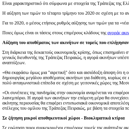
Είναι χαρακτηριστικό ότι σύμφωνα με στοιχεία της Τράπεζας της Ε
Η αύξηση των τιμών το τέταρτο τρίμηνο του 2020 σε σχέση με το αντ
Για το 2020, ο μέσος ετήσιος ρυθμός αύξησης των τιμών για τα «νέ
Ποιες όμως είναι οι τάσεις στους επιμέρους κλάδους της
αγοράς ακι
A
ύξηση του αποθέματος των ακινήτων σε τομείς που επλήγησαν
Στη διάρκεια της δεκαετούς οικονομικής κρίσης, όπως επισημαίνει 
γενικός διευθυντής της Τράπεζας Πειραιώς, η αγορά ακινήτων υπέσ
αναπτύξεων.
«Θα εκφράσω όμως μια "αιρετική" όσο και αισιόδοξη άποψη ότι η οι
δημιουργίας μεγάλου αποθέματος ακινήτων για διάθεση, κυρίως σε 
πολύ ανταγωνιστικά επίπεδα σε σχέση με γειτονικές χώρες της Μεσ
«Οι συνέπειες της πανδημίας στην οικονομία αναμένεται να επιφέρ
λιανεμπόριο. Η αγορά των ακινήτων την επόμενη μέρα θα συνεχίσει τ
ακίνητης περιουσίας θα επιφέρει εντυπωσιακά οικονομικά αποτελέσμα
στέλεχος του ομίλου της Τράπεζας Πειραιώς, με βάση τα στοιχεία πο
Σε ζήτηση μικροί αποθηκευτικοί χώροι - Βιοκλιματικά κτίρια
Σε ερώτηση ποιοι συγκεκριμένοι επιμέρους τομείς της ανάπτυξης ακ