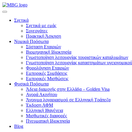
Σχετικά
Σχετικά με εμάς
Συνεργάτες
Πρακτική Άσκηση
Νομικά Πρόσωπα
Σύσταση Εταιριών
Βιομηχανική Ιδιοκτησία
Γνωστοποίηση λειτουργίας τουριστικών καταλυμάτων
Γνωστοποίηση λειτουργίας καταστημάτων υγειονομικού
Φορολόγηση Εταιριών
Εμπορικές Συμβάσεις
Εμπορικές Μισθώσεις
Φυσικά Πρόσωπα
Άδεια διαμονής στην Ελλάδα – Golden Visa
Αγορά Ακινήτου
Άνοιγμα λογαριασμού σε Ελληνική Τράπεζα
Έκδοση ΑΦΜ
Ελληνική Ιθαγένεια
Μισθωτικές διαφορές
Πνευματική Ιδιοκτησία
Blog