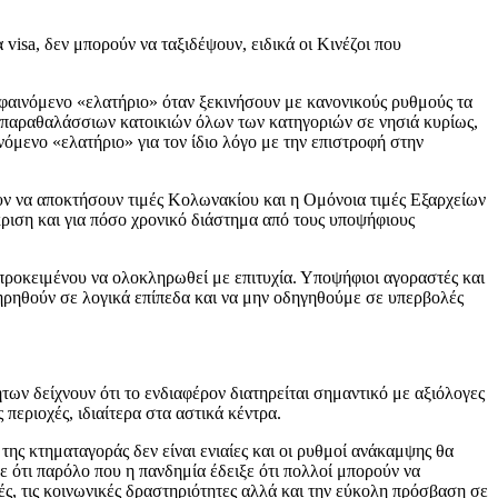
visa, δεν μπορούν να ταξιδέψουν, ειδικά οι Κινέζοι που
 φαινόμενο «ελατήριο» όταν ξεκινήσουν με κανονικούς ρυθμούς τα
ά παραθαλάσσιων κατοικιών όλων των κατηγοριών σε νησιά κυρίως,
νόμενο «ελατήριο» για τον ίδιο λόγο με την επιστροφή στην
ουν να αποκτήσουν τιμές Κολωνακίου και η Ομόνοια τιμές Εξαρχείων
όκριση και για πόσο χρονικό διάστημα από τους υποψήφιους
 προκειμένου να ολοκληρωθεί με επιτυχία. Υποψήφιοι αγοραστές και
ηρηθούν σε λογικά επίπεδα και να μην οδηγηθούμε σε υπερβολές
ων δείχνουν ότι το ενδιαφέρον διατηρείται σημαντικό με αξιόλογες
εριοχές, ιδιαίτερα στα αστικά κέντρα.
της κτηματαγοράς δεν είναι ενιαίες και οι ρυθμοί ανάκαμψης θα
ε ότι παρόλο που η πανδημία έδειξε ότι πολλοί μπορούν να
ές, τις κοινωνικές δραστηριότητες αλλά και την εύκολη πρόσβαση σε