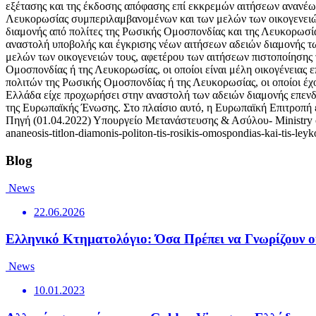
εξέτασης και της έκδοσης απόφασης επί εκκρεμών αιτήσεων ανανέωσ
Λευκορωσίας συμπεριλαμβανομένων και των μελών των οικογενειών 
διαμονής από πολίτες της Ρωσικής Ομοσπονδίας και της Λευκορωσίας
αναστολή υποβολής και έγκρισης νέων αιτήσεων αδειών διαμονής τ
μελών των οικογενειών τους, αφετέρου των αιτήσεων πιστοποίησης τ
Ομοσπονδίας ή της Λευκορωσίας, οι οποίοι είναι μέλη οικογένειας ε
πολιτών της Ρωσικής Ομοσπονδίας ή της Λευκορωσίας, οι οποίοι έχου
Ελλάδα είχε προχωρήσει στην αναστολή των αδειών διαμονής επενδ
της Ευρωπαϊκής Ένωσης. Στο πλαίσιο αυτό, η Ευρωπαϊκή Επιτροπή ε
Πηγή (01.04.2022) Υπουργείο Μετανάστευσης & Ασύλου- Ministry of Mi
ananeosis-titlon-diamonis-politon-tis-rosikis-omospondias-kai-tis-leyko
Blog
News
22.06.2026
Ελληνικό Κτηματολόγιο: Όσα Πρέπει να Γνωρίζουν οι
News
10.01.2023