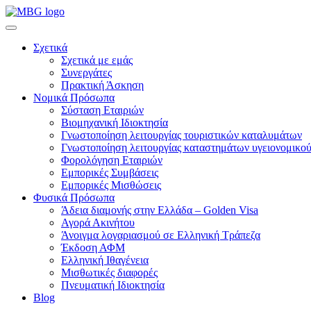
Σχετικά
Σχετικά με εμάς
Συνεργάτες
Πρακτική Άσκηση
Νομικά Πρόσωπα
Σύσταση Εταιριών
Βιομηχανική Ιδιοκτησία
Γνωστοποίηση λειτουργίας τουριστικών καταλυμάτων
Γνωστοποίηση λειτουργίας καταστημάτων υγειονομικού
Φορολόγηση Εταιριών
Εμπορικές Συμβάσεις
Εμπορικές Μισθώσεις
Φυσικά Πρόσωπα
Άδεια διαμονής στην Ελλάδα – Golden Visa
Αγορά Ακινήτου
Άνοιγμα λογαριασμού σε Ελληνική Τράπεζα
Έκδοση ΑΦΜ
Ελληνική Ιθαγένεια
Μισθωτικές διαφορές
Πνευματική Ιδιοκτησία
Blog