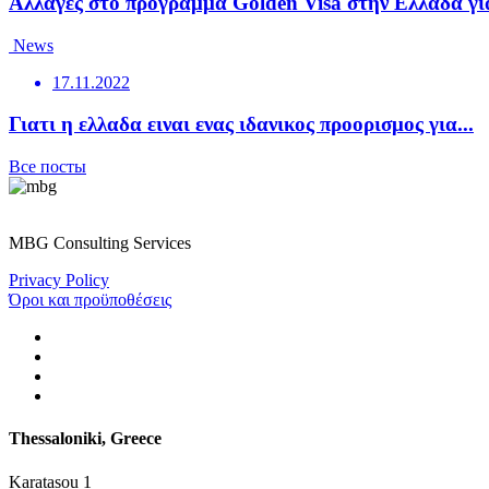
Αλλαγές στο πρόγραμμα Golden Visa στην Ελλάδα για
News
17.11.2022
Γιατι η ελλαδα ειναι ενας ιδανικος προορισμος για...
Все посты
MBG Consulting Services
Privacy Policy
Όροι και προϋποθέσεις
Thessaloniki, Greece
Karatasou 1