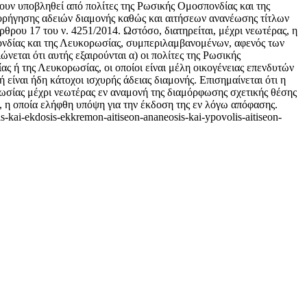
ουν υποβληθεί από πολίτες της Ρωσικής Ομοσπονδίας και της
ορήγησης αδειών διαμονής καθώς και αιτήσεων ανανέωσης τίτλων
θρου 17 του ν. 4251/2014. Ωστόσο, διατηρείται, μέχρι νεωτέρας, η
ονδίας και της Λευκορωσίας, συμπεριλαμβανομένων, αφενός των
εται ότι αυτής εξαιρούνται α) οι πολίτες της Ρωσικής
ας ή της Λευκορωσίας, οι οποίοι είναι μέλη οικογένειας επενδυτών
είναι ήδη κάτοχοι ισχυρής άδειας διαμονής. Επισημαίνεται ότι η
ωσίας μέχρι νεωτέρας εν αναμονή της διαμόρφωσης σχετικής θέσης
, η οποία ελήφθη υπόψη για την έκδοση της εν λόγω απόφασης.
-kai-ekdosis-ekkremon-aitiseon-ananeosis-kai-ypovolis-aitiseon-