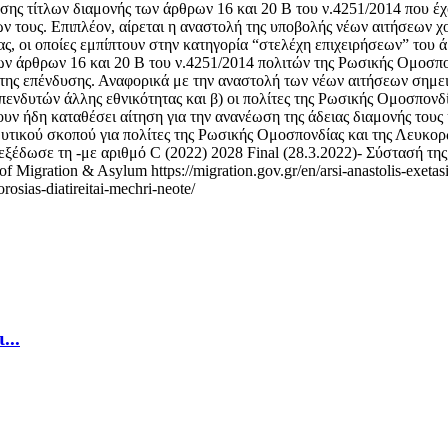
ης τίτλων διαμονής των άρθρων 16 και 20 Β του ν.4251/2014 που έχ
τους. Επιπλέον, αίρεται η αναστολή της υποβολής νέων αιτήσεων χ
, οι οποίες εμπίπτουν στην κατηγορία “στελέχη επιχειρήσεων” του άρ
ων άρθρων 16 και 20 Β του ν.4251/2014 πολιτών της Ρωσικής Ομοσπ
ης επένδυσης. Αναφορικά με την αναστολή των νέων αιτήσεων σημειών
πενδυτών άλλης εθνικότητας και β) οι πολίτες της Ρωσικής Ομοσπονδί
ν ήδη καταθέσει αίτηση για την ανανέωση της άδειας διαμονής τους ή 
υτικού σκοπού για πολίτες της Ρωσικής Ομοσπονδίας και της Λευκορ
ξέδωσε τη -με αριθμό C (2022) 2028 Final (28.3.2022)- Σύστασή της
gration & Asylum https://migration.gov.gr/en/arsi-anastolis-exetasis
rosias-diatireitai-mechri-neote/
...