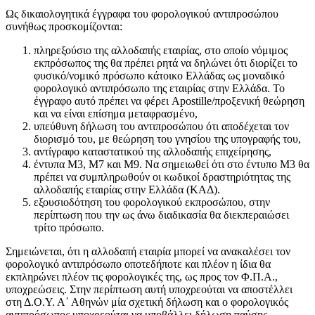
Ως δικαιολογητικά έγγραφα του φορολογικού αντιπροσώπου
συνήθως προσκομίζονται:
πληρεξούσιο της αλλοδαπής εταιρίας, στο οποίο νόμιμος
εκπρόσωπος της θα πρέπει ρητά να δηλώνει ότι διορίζει το
φυσικό/νομικό πρόσωπο κάτοικο Ελλάδας ως μοναδικό
φορολογικό αντιπρόσωπο της εταιρίας στην Ελλάδα. Το
έγγραφο αυτό πρέπει να φέρει Apostille/προξενική θεώρηση
και να είναι επίσημα μεταφρασμένο,
υπεύθυνη δήλωση του αντιπροσώπου ότι αποδέχεται τον
διορισμό του, με θεώρηση του γνησίου της υπογραφής του,
αντίγραφο καταστατικού της αλλοδαπής επιχείρησης,
έντυπα Μ3, Μ7 και Μ9. Να σημειωθεί ότι στο έντυπο Μ3 θα
πρέπει να συμπληρωθούν οι κωδικοί δραστηριότητας της
αλλοδαπής εταιρίας στην Ελλάδα (ΚΑΔ).
εξουσιοδότηση του φορολογικού εκπροσώπου, στην
περίπτωση που την ως άνω διαδικασία θα διεκπεραιώσει
τρίτο πρόσωπο.
Σημειώνεται, ότι η αλλοδαπή εταιρία μπορεί να ανακαλέσει τον
φορολογικό αντιπρόσωπο οποτεδήποτε και πλέον η ίδια θα
εκπληρώνει πλέον τις φορολογικές της, ως προς τον Φ.Π.Α.,
υποχρεώσεις. Στην περίπτωση αυτή υποχρεούται να αποστέλλει
στη Δ.Ο.Υ. Α΄ Αθηνών μία σχετική δήλωση και ο φορολογικός
αντιπρόσωπος υποχρεούται να υποβάλλει δήλωση παύσης