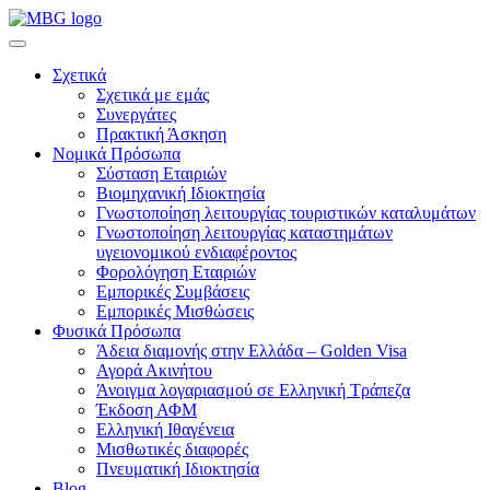
Σχετικά
Σχετικά με εμάς
Συνεργάτες
Πρακτική Άσκηση
Νομικά Πρόσωπα
Σύσταση Εταιριών
Βιομηχανική Ιδιοκτησία
Γνωστοποίηση λειτουργίας τουριστικών καταλυμάτων
Γνωστοποίηση λειτουργίας καταστημάτων
υγειονομικού ενδιαφέροντος
Φορολόγηση Εταιριών
Εμπορικές Συμβάσεις
Εμπορικές Μισθώσεις
Φυσικά Πρόσωπα
Άδεια διαμονής στην Ελλάδα – Golden Visa
Αγορά Ακινήτου
Άνοιγμα λογαριασμού σε Ελληνική Τράπεζα
Έκδοση ΑΦΜ
Ελληνική Ιθαγένεια
Μισθωτικές διαφορές
Πνευματική Ιδιοκτησία
Blog