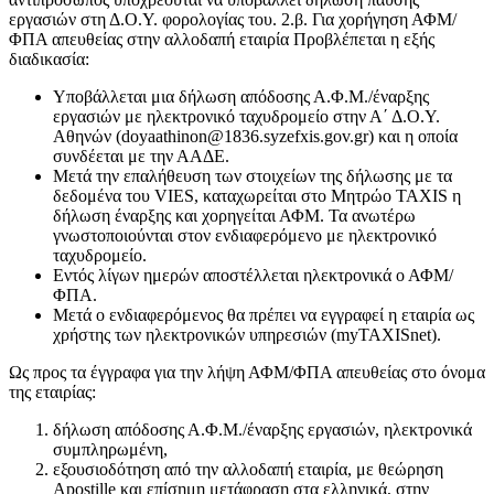
εργασιών στη Δ.Ο.Υ. φορολογίας του. 2.β. Για χορήγηση ΑΦΜ/
ΦΠΑ απευθείας στην αλλοδαπή εταιρία Προβλέπεται η εξής
διαδικασία:
Υποβάλλεται μια δήλωση απόδοσης Α.Φ.Μ./έναρξης
εργασιών με ηλεκτρονικό ταχυδρομείο στην Α΄ Δ.Ο.Υ.
Αθηνών (doyaathinon@1836.syzefxis.gov.gr) και η οποία
συνδέεται με την ΑΑΔΕ.
Μετά την επαλήθευση των στοιχείων της δήλωσης με τα
δεδομένα του VIES, καταχωρείται στο Μητρώο TAXIS η
δήλωση έναρξης και χορηγείται ΑΦΜ. Τα ανωτέρω
γνωστοποιούνται στον ενδιαφερόμενο με ηλεκτρονικό
ταχυδρομείο.
Εντός λίγων ημερών αποστέλλεται ηλεκτρονικά ο ΑΦΜ/
ΦΠΑ.
Μετά ο ενδιαφερόμενος θα πρέπει να εγγραφεί η εταιρία ως
χρήστης των ηλεκτρονικών υπηρεσιών (myTAXISnet).
Ως προς τα έγγραφα για την λήψη ΑΦΜ/ΦΠΑ απευθείας στο όνομα
της εταιρίας:
δήλωση απόδοσης Α.Φ.Μ./έναρξης εργασιών, ηλεκτρονικά
συμπληρωμένη,
εξουσιοδότηση από την αλλοδαπή εταιρία, με θεώρηση
Apostille και επίσημη μετάφραση στα ελληνικά, στην