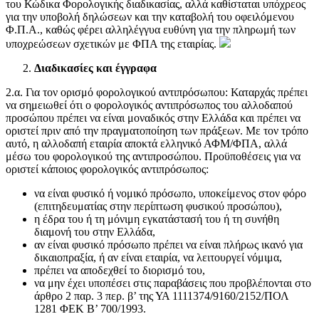
του Κώδικα Φορολογικής διαδικασίας, αλλά καθίσταται υπόχρεος
για την υποβολή δηλώσεων και την καταβολή του οφειλόμενου
Φ.Π.Α., καθώς φέρει αλληλέγγυα ευθύνη για την πληρωμή των
υποχρεώσεων σχετικών με ΦΠΑ της εταιρίας.
Διαδικασίες και έγγραφα
2.α. Για τον ορισμό φορολογικού αντιπρόσωπου: Καταρχάς πρέπει
να σημειωθεί ότι ο φορολογικός αντιπρόσωπος του αλλοδαπού
προσώπου πρέπει να είναι μοναδικός στην Ελλάδα και πρέπει να
οριστεί πριν από την πραγματοποίηση των πράξεων. Με τον τρόπο
αυτό, η αλλοδαπή εταιρία αποκτά ελληνικό ΑΦΜ/ΦΠΑ, αλλά
μέσω του φορολογικού της αντιπροσώπου. Προϋποθέσεις για να
οριστεί κάποιος φορολογικός αντιπρόσωπος:
να είναι φυσικό ή νομικό πρόσωπο, υποκείμενος στον φόρο
(επιτηδευματίας στην περίπτωση φυσικού προσώπου),
η έδρα του ή τη μόνιμη εγκατάστασή του ή τη συνήθη
διαμονή του στην Ελλάδα,
αν είναι φυσικό πρόσωπο πρέπει να είναι πλήρως ικανό για
δικαιοπραξία, ή αν είναι εταιρία, να λειτουργεί νόμιμα,
πρέπει να αποδεχθεί το διορισμό του,
να μην έχει υποπέσει στις παραβάσεις που προβλέπονται στο
άρθρο 2 παρ. 3 περ. β’ της ΥΑ 1111374/9160/2152/ΠΟΛ
1281 ΦΕΚ Β’ 700/1993.