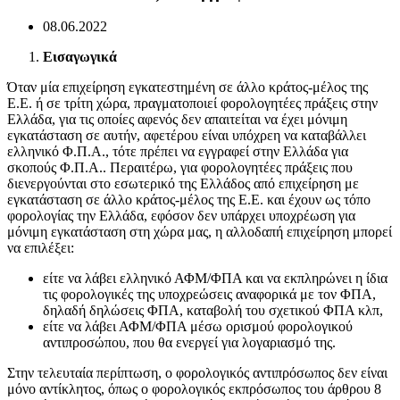
08.06.2022
Εισαγωγικά
Όταν μία επιχείρηση εγκατεστημένη σε άλλο κράτος-μέλος της
Ε.Ε. ή σε τρίτη χώρα, πραγματοποιεί φορολογητέες πράξεις στην
Ελλάδα, για τις οποίες αφενός δεν απαιτείται να έχει μόνιμη
εγκατάσταση σε αυτήν, αφετέρου είναι υπόχρεη να καταβάλλει
ελληνικό Φ.Π.Α., τότε πρέπει να εγγραφεί στην Ελλάδα για
σκοπούς Φ.Π.Α.. Περαιτέρω, για φορολογητέες πράξεις που
διενεργούνται στο εσωτερικό της Ελλάδος από επιχείρηση με
εγκατάσταση σε άλλο κράτος-μέλος της Ε.Ε. και έχουν ως τόπο
φορολογίας την Ελλάδα, εφόσον δεν υπάρχει υποχρέωση για
μόνιμη εγκατάσταση στη χώρα μας, η αλλοδαπή επιχείρηση μπορεί
να επιλέξει:
είτε να λάβει ελληνικό ΑΦΜ/ΦΠΑ και να εκπληρώνει η ίδια
τις φορολογικές της υποχρεώσεις αναφορικά με τον ΦΠΑ,
δηλαδή δηλώσεις ΦΠΑ, καταβολή του σχετικού ΦΠΑ κλπ,
είτε να λάβει ΑΦΜ/ΦΠΑ μέσω ορισμού φορολογικού
αντιπροσώπου, που θα ενεργεί για λογαριασμό της.
Στην τελευταία περίπτωση, ο φορολογικός αντιπρόσωπος δεν είναι
μόνο αντίκλητος, όπως ο φορολογικός εκπρόσωπος του άρθρου 8